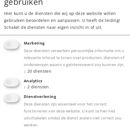
gebruiken
Hier kunt u de diensten die wij op deze website willen
gebruiken beoordelen en aanpassen. U heeft de leiding!
Schakel de diensten naar eigen inzicht in of uit.
Highlights
Marketing
Volledig nieuw ontwikkeld metalen model met
Deze diensten verwerken persoonlijke informatie om u
relevante inhoud te tonen over producten, diensten of
los gemonteerde messing onderdelen.
onderwerpen waarin u geïnteresseerd zou kunnen zijn.
Zeer gedetailleerd Profi-model.
↓
20
diensten
Aandrijving door twee motoren op beide
Analytics
assen.
↓
2
diensten
Deuren kunnen met een servomotor geopend
Dienstverlening
worden.
Deze diensten zijn essentieel voor het correct
Met uitgebreide geluidsbibliotheek
functioneren van deze website. U kunt ze hier niet
Instrumentenverlichting digitaal te bedienen.
uitschakelen omdat de dienst anders niet correct zou
Met interieurverlichting
werken.