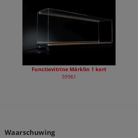
Functievitrine Märklin 1 kort
59961
Waarschuwing