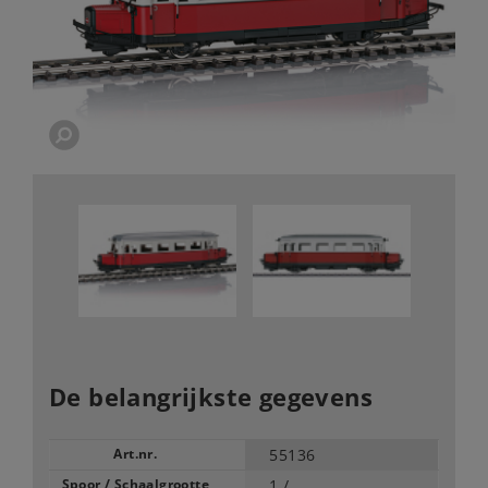
De belangrijkste gegevens
Art.nr.
55136
Spoor / Schaalgrootte
1 /