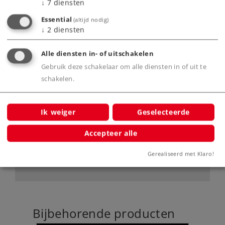
↓
7
diensten
Met verlichting in de machinistencabine
Met ingebouwde buffercondensator.
Essential
(altijd nodig)
↓
2
diensten
Alle diensten in- of uitschakelen
Product
Gebruik deze schakelaar om alle diensten in of uit te
schakelen.
Productinfo
Ik weiger
Geselecteerde
Accepteer alle
Digitale functies
Gerealiseerd met Klaro!
Bijbehorende producten