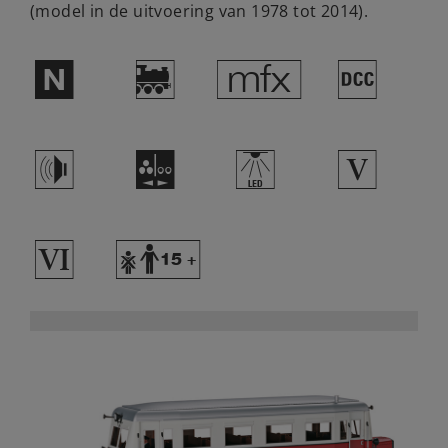
(model in de uitvoering van 1978 tot 2014).
$
)
e
§
h
N
,
5
8
Y