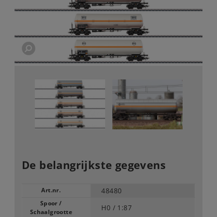
De belangrijkste gegevens
Art.nr.
48480
Spoor /
H0 /
1:87
Schaalgrootte