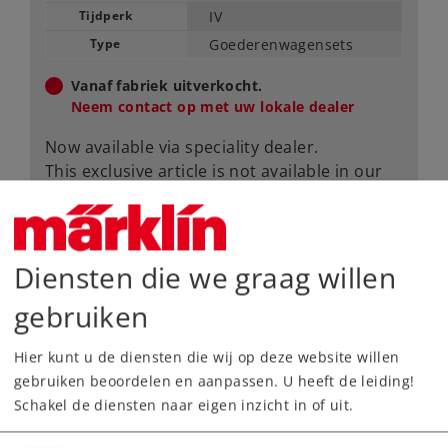
Tijdperk
IV
Type
Goederenwagensets
Vanaf fabriek uitverkocht.
Neem contact op met uw lokale dealer
Now available via speciality dealer.
This exclusive article is not available in our
online shop, instead you can purchased
them from specific retailers. Please contact
your local retailer.
Diensten die we graag willen
Dealer zoeken
gebruiken
Downloads
Hier kunt u de diensten die wij op deze website willen
gebruiken beoordelen en aanpassen. U heeft de leiding!
Onderdelen bestellen
Schakel de diensten naar eigen inzicht in of uit.