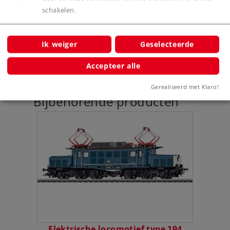
schakelen.
Productinfo
Ik weiger
Geselecteerde
Accepteer alle
Gerealiseerd met Klaro!
Bijbehorende producten
Elektrische locomotief type 194