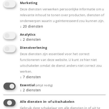
Marketing
Deze diensten verwerken persoonlijke informatie om u
relevante inhoud te tonen over producten, diensten of
onderwerpen waarin u geïnteresseerd zou kunnen zijn.
↓
20
diensten
Highlights
Analytics
Gedetailleerde modellen met talrijke los
↓
2
diensten
gemonteerde detailonderdelen.
Dienstverlening
Modellen met- en zonder zonwerende daken.
Deze diensten zijn essentieel voor het correct
Drie wagens met lichte verouderingssporen,
functioneren van deze website. U kunt ze hier niet
twee wagens zonder.
uitschakelen omdat de dienst anders niet correct zou
werken.
Met verschillende wagennummers.
↓
7
diensten
Alle wagens zijn apart verpakt, de set zit in een
Essential
(altijd nodig)
omdoos.
↓
2
diensten
Alle diensten in- of uitschakelen
Product
Gebruik deze schakelaar om alle diensten in of uit te