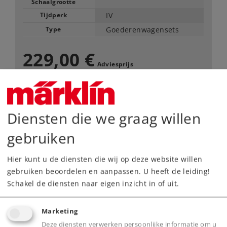
Schaalgrootte
Tijdperk
IV
Type
Goederenwagensets
229,00 €
Adviesprijs
Leverbaar vanaf fabriek.
Diensten die we graag willen
Webwinkel
gebruiken
Dealer zoeken
Hier kunt u de diensten die wij op deze website willen
gebruiken beoordelen en aanpassen. U heeft de leiding!
Downloads
Schakel de diensten naar eigen inzicht in of uit.
Onderdelen bestellen
Marketing
Deze diensten verwerken persoonlijke informatie om u