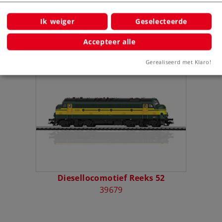
Ik weiger
Geselecteerde
Accepteer alle
Bijbehorende producten
Gerealiseerd met Klaro!
Diesellocomotief Reeks 52
39679