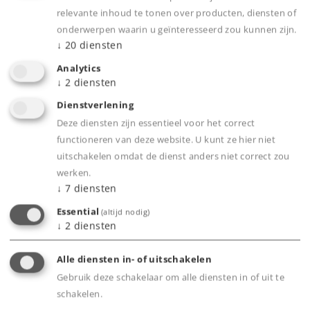
relevante inhoud te tonen over producten, diensten of
onderwerpen waarin u geïnteresseerd zou kunnen zijn.
↓
20
diensten
Analytics
↓
2
diensten
Highlights
Dienstverlening
Deze diensten zijn essentieel voor het correct
Containerwagen en containers met
functioneren van deze website. U kunt ze hier niet
verschillende bedrijfsnummers.
uitschakelen omdat de dienst anders niet correct zou
Ideale wagens voor een gesloten
werken.
containertrein.
↓
7
diensten
Essential
(altijd nodig)
↓
2
diensten
Product
Alle diensten in- of uitschakelen
Gebruik deze schakelaar om alle diensten in of uit te
schakelen.
Productinfo