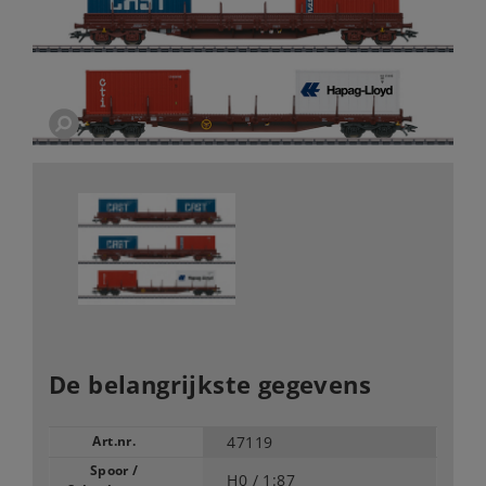
De belangrijkste gegevens
Art.nr.
47119
Spoor /
H0 /
1:87