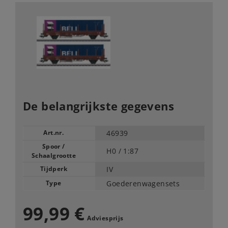
De belangrijkste gegevens
Art.nr.
46939
Spoor /
H0 /
1:87
Schaalgrootte
Tijdperk
IV
Type
Goederenwagensets
99,99 €
Adviesprijs