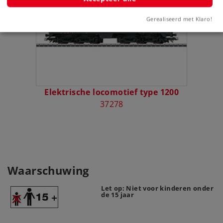
Gerealiseerd met Klaro!
Elektrische locomotief type 1200
37278
Waarschuwing
Let op: Niet voor kinderen onder
de 15 jaar