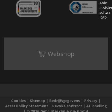
Webshop
Cookies
|
Sitemap
|
Bedrijfsgegevens
|
Privacy
|
Accessibility Statement
|
Revoke contract
|
AI labelling
|
© 2026 Gebr. Märklin & Cie GmbH