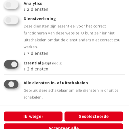
Analytics
↓
2
diensten
Geladen met aantrekkelijke containers.
Containers afneembaar en stapelbaar.
Dienstverlening
Insteekbare rongen worden meegeleverd.
Deze diensten zijn essentieel voor het correct
functioneren van deze website. U kunt ze hier niet
uitschakelen omdat de dienst anders niet correct zou
werken.
Product
↓
7
diensten
Essential
(altijd nodig)
↓
2
diensten
Productinfo
Alle diensten in- of uitschakelen
Gebruik deze schakelaar om alle diensten in of uit te
schakelen.
Bijbehorende producten
Ik weiger
Geselecteerde
Accepteer alle