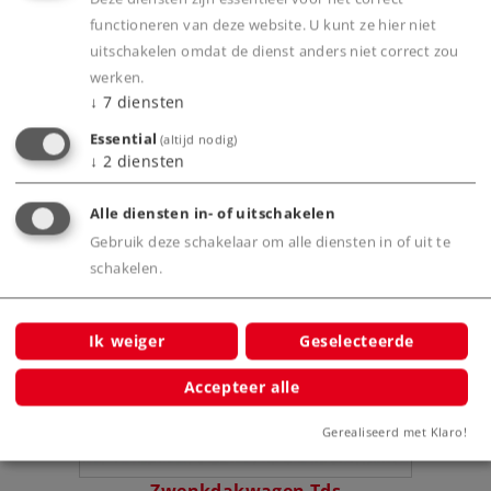
functioneren van deze website. U kunt ze hier niet
uitschakelen omdat de dienst anders niet correct zou
werken.
Productinfo
↓
7
diensten
Essential
(altijd nodig)
↓
2
diensten
Bijbehorende producten
Alle diensten in- of uitschakelen
Gebruik deze schakelaar om alle diensten in of uit te
schakelen.
Ik weiger
Geselecteerde
Accepteer alle
Gerealiseerd met Klaro!