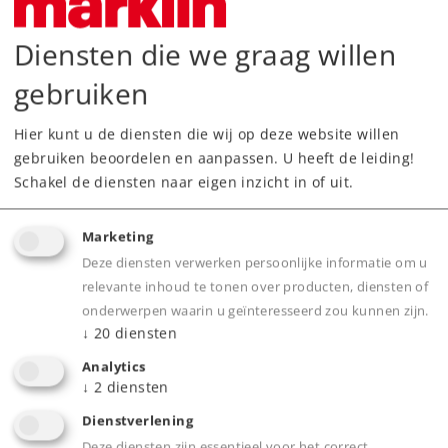
Downloads
Diensten die we graag willen
Onderdelen bestellen
gebruiken
Hier kunt u de diensten die wij op deze website willen
gebruiken beoordelen en aanpassen. U heeft de leiding!
Schakel de diensten naar eigen inzicht in of uit.
Marketing
Highlights
Deze diensten verwerken persoonlijke informatie om u
relevante inhoud te tonen over producten, diensten of
Beweegbare zwenkdakafdekkingen.
onderwerpen waarin u geïnteresseerd zou kunnen zijn.
Wagentype ideaal voor gesloten treinen.
↓
20
diensten
Uiterst gedetailleerde uitvoering.
Analytics
↓
2
diensten
Dienstverlening
Product
Deze diensten zijn essentieel voor het correct