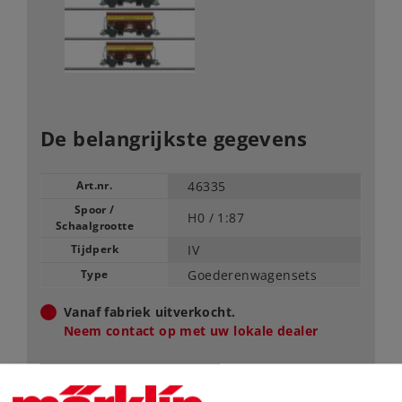
De belangrijkste gegevens
Art.nr.
46335
Spoor /
H0 /
1:87
Schaalgrootte
Tijdperk
IV
Type
Goederenwagensets
Vanaf fabriek uitverkocht.
Neem contact op met uw lokale dealer
Dealer zoeken