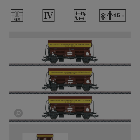
U
4
~
Y