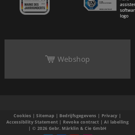
Webshop
Cookies
|
Sitemap
|
Bedrijfsgegevens
|
Privacy
|
Accessibility Statement
|
Revoke contract
|
AI labelling
|
© 2026 Gebr. Märklin & Cie GmbH