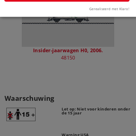
Gerealiseerd met Klaro!
Insider-jaarwagen H0, 2006.
48150
Waarschuwing
Let op: Niet voor kinderen onder
de 15 jaar
Warning USA