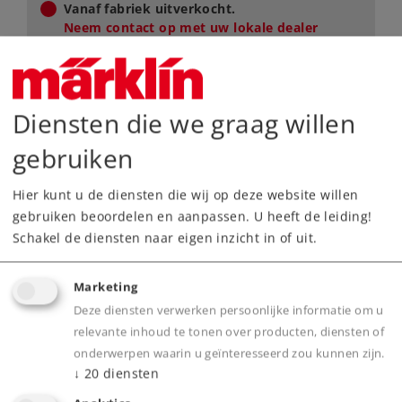
Vanaf fabriek uitverkocht.
Neem contact op met uw lokale dealer
Dealer zoeken
Diensten die we graag willen
Downloads
gebruiken
Onderdelen bestellen
Hier kunt u de diensten die wij op deze website willen
gebruiken beoordelen en aanpassen. U heeft de leiding!
Schakel de diensten naar eigen inzicht in of uit.
Marketing
Deze diensten verwerken persoonlijke informatie om u
Highlights
relevante inhoud te tonen over producten, diensten of
onderwerpen waarin u geïnteresseerd zou kunnen zijn.
Koelwagen Ths 42 voor de eerste keer als
↓
20
diensten
vormvariant met ijsluiken en werkbordes.