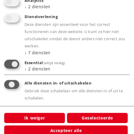
Analytics
Aantrekkelijk en zorgvuldig vormgegeven.
↓
2
diensten
Beide wagens passen uitstekend bij de Märklin
Dienstverlening
H0 Insider Jaarwagen van 2006.
Deze diensten zijn essentieel voor het correct
functioneren van deze website. U kunt ze hier niet
uitschakelen omdat de dienst anders niet correct zou
Product
werken.
↓
7
diensten
Essential
(altijd nodig)
↓
2
diensten
Productinfo
Alle diensten in- of uitschakelen
Gebruik deze schakelaar om alle diensten in of uit te
schakelen.
Bijbehorende producten
Ik weiger
Geselecteerde
Accepteer alle