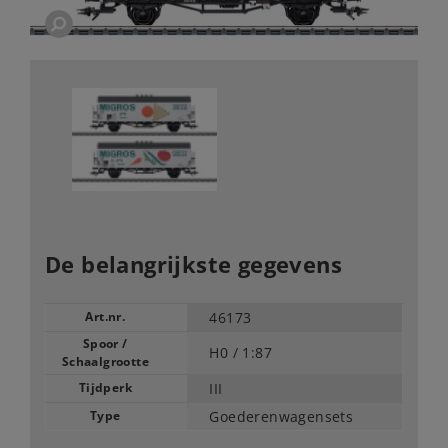
De belangrijkste gegevens
Art.nr.
46173
Spoor /
H0 /
1:87
Schaalgrootte
Tijdperk
III
Type
Goederenwagensets