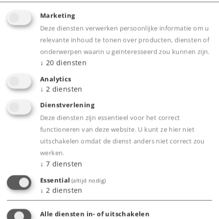
Marketing
Deze diensten verwerken persoonlijke informatie om u
relevante inhoud te tonen over producten, diensten of
Highlights
onderwerpen waarin u geïnteresseerd zou kunnen zijn.
↓
20
diensten
Standaard voorzien van interieurverlichting
Analytics
met led's.
↓
2
diensten
De pantograaf kan alleen apart digitaal
Dienstverlening
bewogen worden als de set geplaatst is in het
Deze diensten zijn essentieel voor het correct
basisgarnituur.
functioneren van deze website. U kunt ze hier niet
Internationaal verkeer: Frankfurt/Main-
uitschakelen omdat de dienst anders niet correct zou
Freiburg-Basel-Zürich-Milano Centrale.
werken.
↓
7
diensten
Uitbreidingsset voor het treinstel RABe 501
022, kanton Vaud.
Essential
(altijd nodig)
↓
2
diensten
Alle diensten in- of uitschakelen