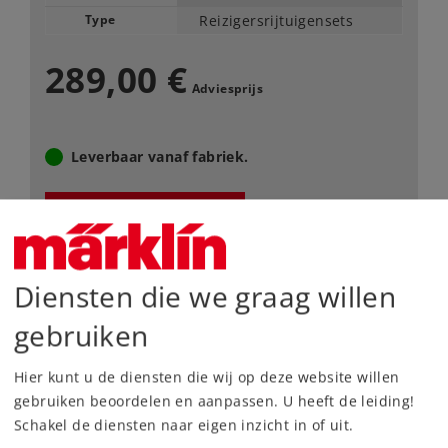
Type
Reizigersrijtuigensets
289,00 €
Adviesprijs
Leverbaar vanaf fabriek.
Webwinkel
Dealer zoeken
Diensten die we graag willen
Downloads
gebruiken
Onderdelen bestellen
Hier kunt u de diensten die wij op deze website willen
gebruiken beoordelen en aanpassen. U heeft de leiding!
Schakel de diensten naar eigen inzicht in of uit.