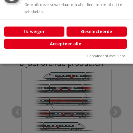
Product
Gebruik deze schakelaar om alle diensten in of uit te
schakelen.
Productinfo
Ik weiger
Geselecteerde
Accepteer alle
Gerealiseerd met Klaro!
Bijbehorende producten
Be 501