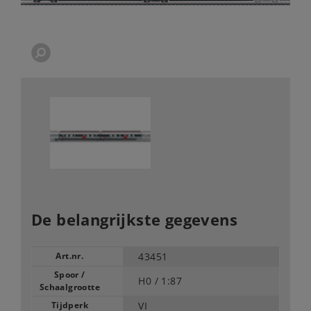
De belangrijkste gegevens
Art.nr.
43451
Spoor /
H0 /
1:87
Schaalgrootte
Tijdperk
VI