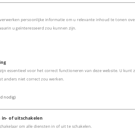
 van de TGV INOUI voor de
verwerken persoonlijke informatie om u relevante inhoud te tonen ove
arin u geïnteresseerd zou kunnen zijn.
n
ieurverlichting.
ing
ijn essentieel voor het correct functioneren van deze website. U kunt z
t anders niet correct zou werken.
ijd nodig)
 in- of uitschakelen
hakelaar om alle diensten in of uit te schakelen.