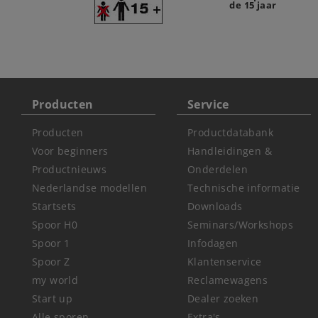
de 15 jaar
Producten
Service
Producten
Productdatabank
Voor beginners
Handleidingen &
Productnieuws
Onderdelen
Nederlandse modellen
Technische informatie
Startsets
Downloads
Spoor H0
Seminars/Workshops
Spoor 1
Infodagen
Spoor Z
Klantenservice
my world
Reclamewagens
Start up
Dealer zoeken
Alle sporen
Extra's