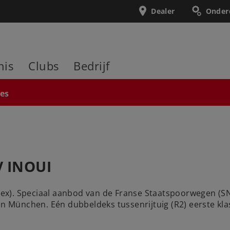
Dealer
Onder
nis
Clubs
Bedrijf
ies
V INOUI
x). Speciaal aanbod van de Franse Staatspoorwegen (SNC
en München. Eén dubbeldeks tussenrijtuig (R2) eerste klas