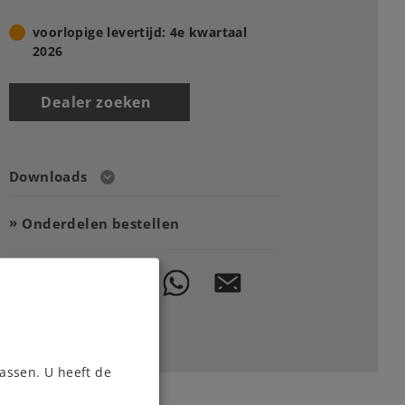
voorlopige levertijd: 4e kwartaal
2026
Dealer zoeken
Downloads
Onderdelen bestellen
assen. U heeft de