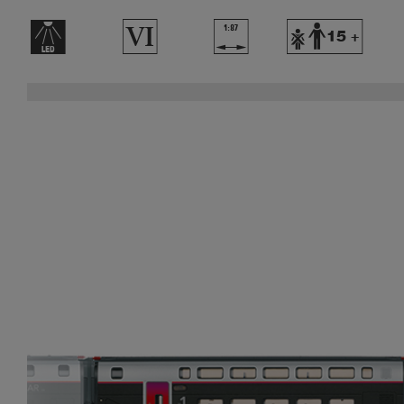
+
8
|
Y