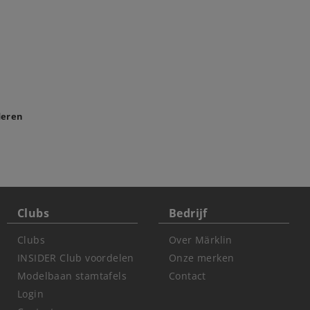
deren
Clubs
Bedrijf
Clubs
Over Märklin
INSIDER Club voordelen
Onze merken
Modelbaan stamtafels
Contact
Login