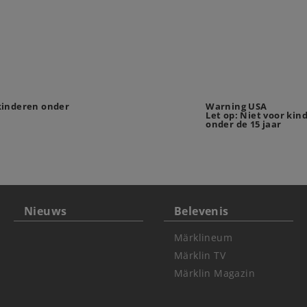
 kinderen onder
Warning USA
Let op: Niet voor kin
onder de 15 jaar
Nieuws
Belevenis
Märklineum
Märklin TV
Märklin Magazin