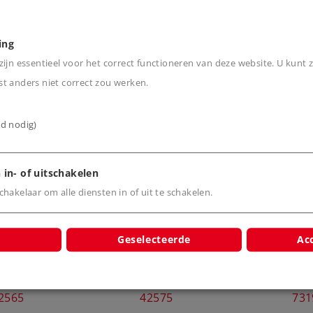
ing
ijn essentieel voor het correct functioneren van deze website. U kunt z
t anders niet correct zou werken.
ijd nodig)
cten
 in- of uitschakelen
hakelaar om alle diensten in of uit te schakelen.
Geselecteerde
Acc
oor regionaal
Rijtuig met stuurstand
Stroomvoere
r 2e klas
voor regionaal verkeer.
kortkopp
2565
42575
731