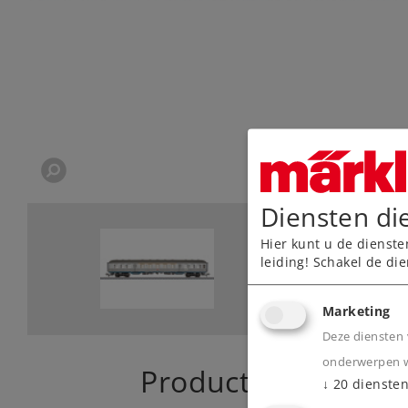
Diensten di
Hier kunt u de dienste
leiding! Schakel de die
Marketing
Deze diensten 
onderwerpen wa
Product
↓
20
dienste