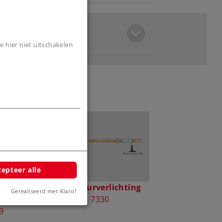
e hier niet uitschakelen
epteer alle
nde vaste
Interieurverlichting
Gerealiseerd met Klaro!
elingen
7330
9