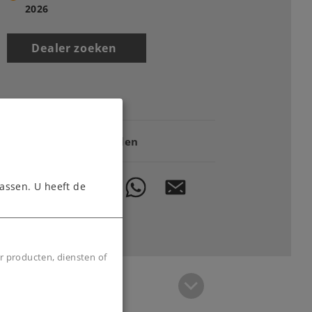
2026
Dealer zoeken
Downloads
Onderdelen bestellen
assen. U heeft de
r producten, diensten of