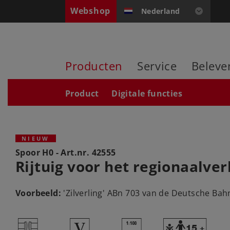
Webshop
Nederland
Producten
Service
Beleve
Product
Digitale functies
NIEUW
Spoor H0 - Art.nr.
42555
Rijtuig voor het regionaalver
Voorbeeld:
'Zilverling' ABn 703 van de Deutsche Bahn
U
5
{
Y