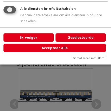
Alle diensten in- of uitschakelen
Productinfo
Gebruik deze schakelaar om alle diensten in of uit te
schakelen.
Digitale functies
Ik weiger
Geselecteerde
Accepteer alle
Gerealiseerd met Klaro!
Bijbehorende producten
straße'