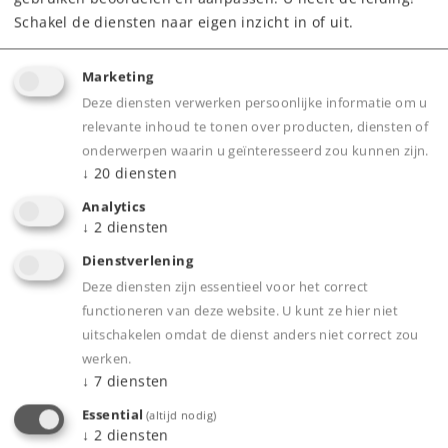
Verlichting in de machinekamer digitaal te
Schakel de diensten naar eigen inzicht in of uit.
schakelen.
Onderstel en opbouw van de locomotief zijn
Marketing
van metaal.
Deze diensten verwerken persoonlijke informatie om u
Verlichting in de machinistencabines digitaal
relevante inhoud te tonen over producten, diensten of
te schakelen.
onderwerpen waarin u geïnteresseerd zou kunnen zijn.
↓
20
diensten
Met meeverende koppelingen.
Digitale mfx+ decoder met uitgebreide licht-
Analytics
↓
2
diensten
en geluidsfuncties.
Bufferhoogte volgens NEM.
Dienstverlening
Met buffercondensator voor het overbruggen
Deze diensten zijn essentieel voor het correct
functioneren van deze website. U kunt ze hier niet
van korte stroomloze secties.
uitschakelen omdat de dienst anders niet correct zou
werken.
↓
7
diensten
Product
Essential
(altijd nodig)
↓
2
diensten