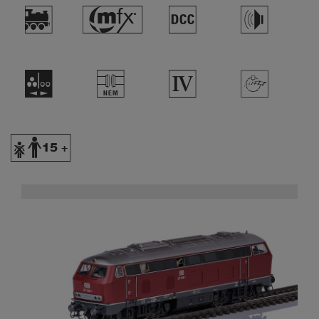
)
#
§
h
N
U
4
>
Y