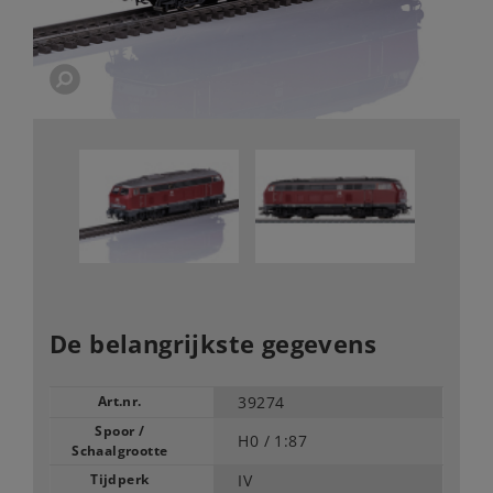
De belangrijkste gegevens
Art.nr.
39274
Spoor /
H0 /
1:87
Schaalgrootte
Tijdperk
IV