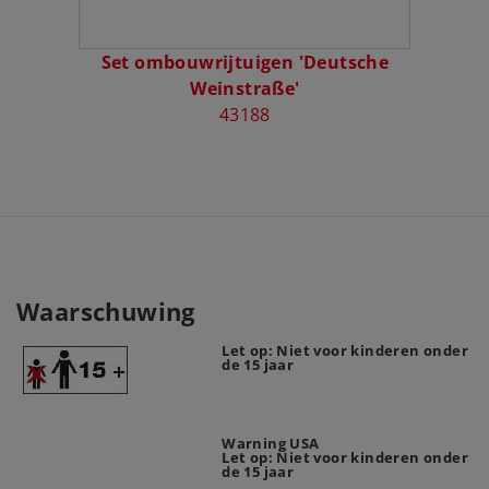
Set ombouwrijtuigen 'Deutsche
Set ri
Weinstraße'
43188
Waarschuwing
Let op: Niet voor kinderen onder
de 15 jaar
Warning USA
Let op: Niet voor kinderen onder
de 15 jaar