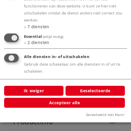
speciale seinbeelden voor Nederland, België,
functioneren van deze website. U kunt ze hier niet
Zwitserland en Italië.
uitschakelen omdat de dienst anders niet correct zou
Met aangedreven ventilatoren op het dak.
werken.
↓
7
diensten
Zeer gedetailleerd uitgevoerd dak.
Digitale mfx+ decoder met uitgebreide
Essential
(altijd nodig)
↓
2
diensten
bedrijfs- en geluidsfuncties.
Bufferhoogte volgens NEM.
Alle diensten in- of uitschakelen
Met buffercondensator voor het overbruggen
Gebruik deze schakelaar om alle diensten in of uit te
van korte stroomloze railsecties.
schakelen.
Ik weiger
Geselecteerde
Product
Accepteer alle
Gerealiseerd met Klaro!
Productinfo