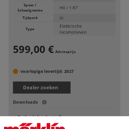
Spoor /
H0 /
1:87
Schaalgrootte
Tijdperk
VI
Elektrische
Type
locomotieven
599,00 €
Adviesprijs
voorlopige levertijd: 2027
Dealer zoeken
Downloads
Onderdelen bestellen