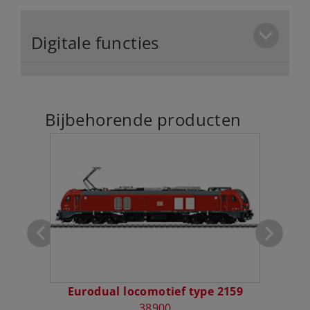
Digitale functies
Bijbehorende producten
agen
Eurodual locomotief type 2159
Dub
38900