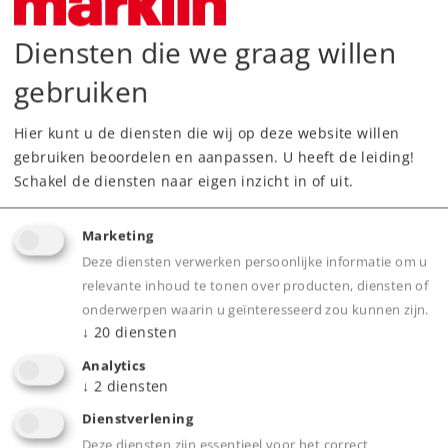
Diensten die we graag willen
gebruiken
Highlights
Hier kunt u de diensten die wij op deze website willen
gebruiken beoordelen en aanpassen. U heeft de leiding!
Volledig nieuw ontworpen, zeer gedetailleerd
Schakel de diensten naar eigen inzicht in of uit.
metalen model.
Voor het eerst kunnen alle vier pantografen
Marketing
individueel digitaal op- en neer bewogen
Deze diensten verwerken persoonlijke informatie om u
relevante inhoud te tonen over producten, diensten of
worden.
onderwerpen waarin u geïnteresseerd zou kunnen zijn.
Veel los gemonteerde detailonderdelen.
↓
20
diensten
Schijnwerper en verlichting in de
Analytics
machinistencabine digitaal te bedienen.
↓
2
diensten
Met werkverlichting bij de koppelingen.
Dienstverlening
Met apart bedienbare rangeerseinen en
Deze diensten zijn essentieel voor het correct