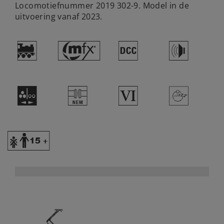
Locomotiefnummer 2019 302-9. Model in de
uitvoering vanaf 2023.
)
#
§
h
N
U
8
>
Y