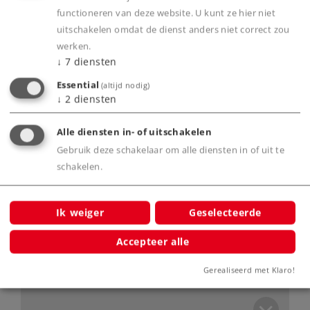
digitaal te bedienen.
functioneren van deze website. U kunt ze hier niet
Frontseinen in twee lichtsterktes schakelbaar.
uitschakelen omdat de dienst anders niet correct zou
Machinistencabine- en stuurtafelverlichting
werken.
↓
7
diensten
digitaal schakelbaar.
Speelwereld mfx+ decoder met uitgebreide
Essential
(altijd nodig)
↓
2
diensten
licht- en geluidsfuncties.
Veel los gemonteerde details.
Alle diensten in- of uitschakelen
Gebruik deze schakelaar om alle diensten in of uit te
schakelen.
Product
Ik weiger
Geselecteerde
Accepteer alle
Productinfo
Gerealiseerd met Klaro!