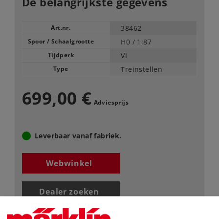
De belangrijkste gegevens
Art.nr.
38462
Spoor / Schaalgrootte
H0 /
1:87
Tijdperk
VI
Type
Treinstellen
699,00 €
Adviesprijs
Leverbaar vanaf fabriek.
Webwinkel
Dealer zoeken
Downloads