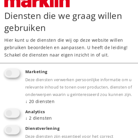
Diensten die we graag willen
Onderdelen bestellen
gebruiken
Hier kunt u de diensten die wij op deze website willen
gebruiken beoordelen en aanpassen. U heeft de leiding!
Schakel de diensten naar eigen inzicht in of uit.
Highlights
Marketing
Deze diensten verwerken persoonlijke informatie om u
Volledig nieuw ontwerp in uiterst
relevante inhoud te tonen over producten, diensten of
gedetailleerde uitvoering.
onderwerpen waarin u geïnteresseerd zou kunnen zijn.
Standaard voorzien van LED-binnenverlichting
↓
20
diensten
met buffercondensatoren.
Analytics
Meerkleurige interieurs.
↓
2
diensten
Stroomafnemers digitaal beweegbaar.
Dienstverlening
Verlichting van de bestemmingsaanwijzers
Deze diensten zijn essentieel voor het correct