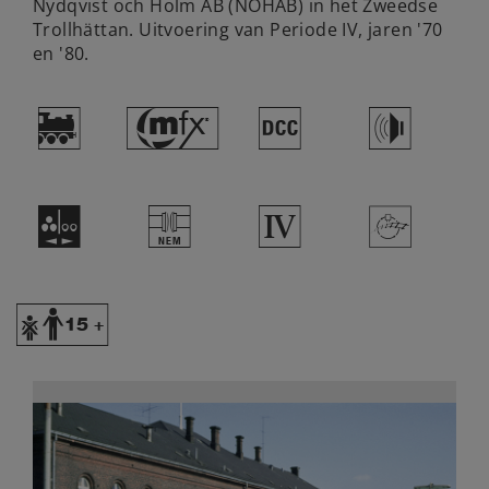
Nydqvist och Holm AB (NOHAB) in het Zweedse
Trollhättan. Uitvoering van Periode IV, jaren '70
en '80.
)
#
§
h
N
U
4
>
Y