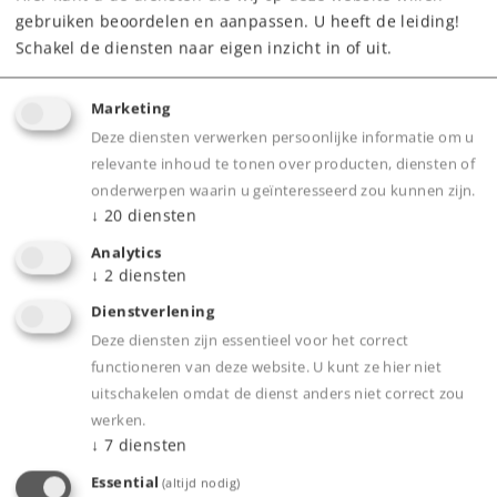
gebruiken beoordelen en aanpassen. U heeft de leiding!
Schakel de diensten naar eigen inzicht in of uit.
Marketing
Highlights
Deze diensten verwerken persoonlijke informatie om u
Zwaar metalen model.
relevante inhoud te tonen over producten, diensten of
onderwerpen waarin u geïnteresseerd zou kunnen zijn.
De verlichtingen in de cabines en de
↓
20
diensten
stuurtafels kunnen digitaal apart bedienend
Analytics
worden.
↓
2
diensten
Bufferhoogte volgens NEM.
Dienstverlening
Met los gemonteerde metalen handleiders,
Deze diensten zijn essentieel voor het correct
Met speelwereld digitale mfx+ decoder met
functioneren van deze website. U kunt ze hier niet
uitgebreide licht- en geluidsfuncties.
uitschakelen omdat de dienst anders niet correct zou
Standaard voorzien van rookgenerator.
werken.
Met buffercondensator voor het overbruggen
↓
7
diensten
van korte stroomloze railsecties.
Essential
(altijd nodig)