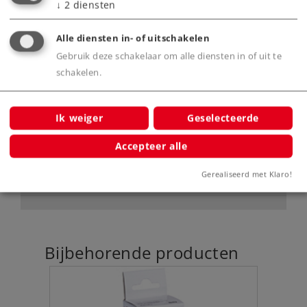
↓
2
diensten
Alle diensten in- of uitschakelen
Product
Gebruik deze schakelaar om alle diensten in of uit te
schakelen.
Productinfo
Ik weiger
Geselecteerde
Accepteer alle
Digitale functies
Gerealiseerd met Klaro!
Bijbehorende producten