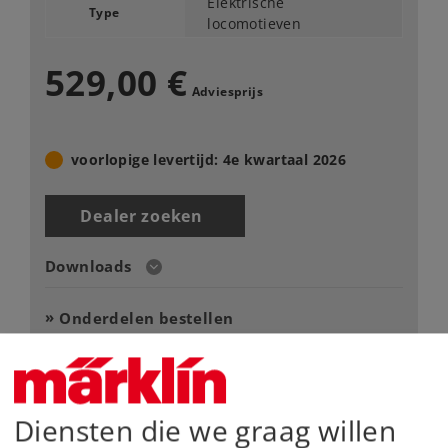
Elektrische
Type
locomotieven
529,00 €
Adviesprijs
voorlopige levertijd: 4e kwartaal 2026
Dealer zoeken
Downloads
Onderdelen bestellen
Diensten die we graag willen