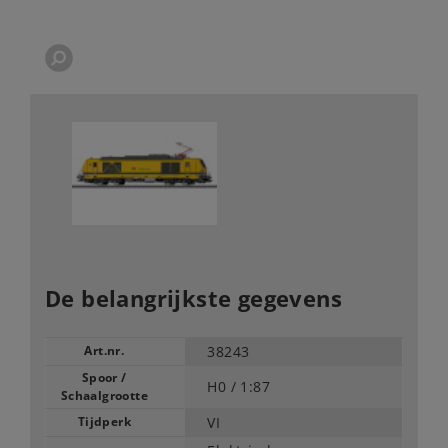
De belangrijkste gegevens
Art.nr.
38243
Spoor /
H0 /
1:87
Schaalgrootte
Tijdperk
VI