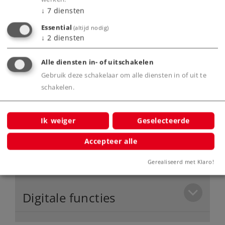
van metaal.
↓
7
diensten
Met talrijke los gemonteerde
Essential
(altijd nodig)
detailonderdelen.
↓
2
diensten
Met digitale mfx+ decoder en uitgebreide
geluidsfuncties.
Alle diensten in- of uitschakelen
Gebruik deze schakelaar om alle diensten in of uit te
schakelen.
Product
Ik weiger
Geselecteerde
Accepteer alle
Productinfo
Gerealiseerd met Klaro!
Digitale functies