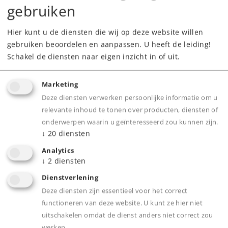
gebruiken
Highlights
Hier kunt u de diensten die wij op deze website willen
gebruiken beoordelen en aanpassen. U heeft de leiding!
Pantografen kunnen digitaal op- en neer
Schakel de diensten naar eigen inzicht in of uit.
bewegen.
Telex koppelingen voor en achter digitaal
Marketing
onafhankelijk te bedienen.
Deze diensten verwerken persoonlijke informatie om u
Met buffercondensator voor het overbruggen
relevante inhoud te tonen over producten, diensten of
van korte stroomloze railsecties.
onderwerpen waarin u geïnteresseerd zou kunnen zijn.
Met automatische ontkoppelingsprocedure.
↓
20
diensten
Verlichting in de stuurtafel digitaal te
Analytics
bedienen.
↓
2
diensten
Verlichting in de machinekamer digitaal te
Dienstverlening
bedienen.
Deze diensten zijn essentieel voor het correct
Bufferhoogte volgens NEM.
functioneren van deze website. U kunt ze hier niet
Onderstel en opbouw grotendeels gemaakt
uitschakelen omdat de dienst anders niet correct zou
werken.