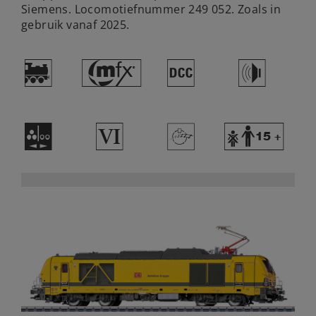
Siemens. Locomotiefnummer 249 052. Zoals in
gebruik vanaf 2025.
)
#
§
h
N
8
>
Y