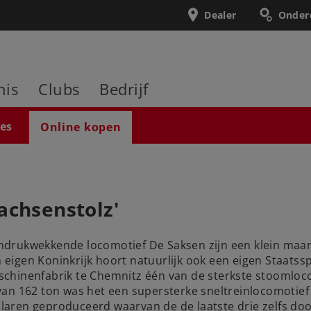
Dealer
Onder
nis
Clubs
Bedrijf
ies
Online kopen
achsenstolz'
 indrukwekkende locomotief De Saksen zijn een klein maar
en eigen Koninkrijk hoort natuurlijk ook een eigen Staat
chinenfabrik te Chemnitz één van de sterkste stoomlocom
an 162 ton was het een supersterke sneltreinlocomotief 
laren geproduceerd waarvan de de laatste drie zelfs d