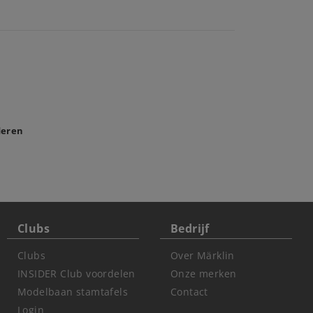
deren
Clubs
Bedrijf
Clubs
Over Märklin
INSIDER Club voordelen
Onze merken
Modelbaan stamtafels
Contact
Login