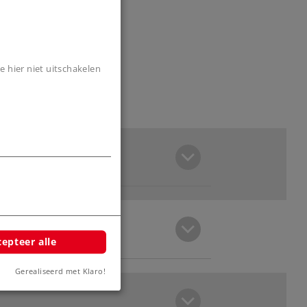
e hier niet uitschakelen
epteer alle
Gerealiseerd met Klaro!