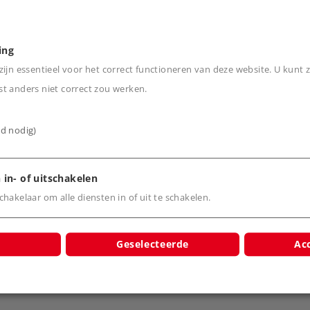
r, uitgebreide bedrijfs-
ing
der volgens NEM.
ijn essentieel voor het correct functioneren van deze website. U kunt z
rbruggen van korte
t anders niet correct zou werken.
ijd nodig)
 in- of uitschakelen
hakelaar om alle diensten in of uit te schakelen.
Geselecteerde
Acc