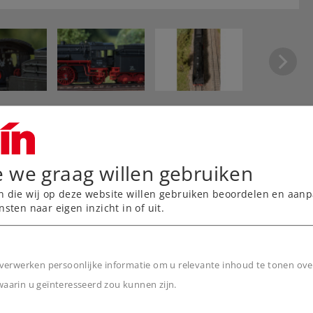
e we graag willen gebruiken
n die wij op deze website willen gebruiken beoordelen en aanp
nsten naar eigen inzicht in of uit.
l.
de detailonderdelen.
kgenerator met
verwerken persoonlijke informatie om u relevante inhoud te tonen ove
arin u geïnteresseerd zou kunnen zijn.
n het flakkeren van de
n