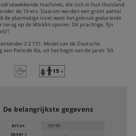
 indrukwekkende machines, die zich in hun thuisland
 zonder de 19-ers. Daarom werden een groot aantal
58 de planmatige inzet want het gebruik gedurende
ur terug op de Märklin sporen. Dit prachtige, fijn
lz'!
olentender 2'2 T31. Model van de Deutsche
n Periode IIIa, uit het begin van de jaren '50.
>
Y
De belangrijkste gegevens
Art.nr.
38190
Spoor /