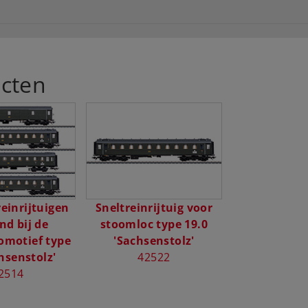
cten
reinrijtuigen
Sneltreinrijtuig voor
nd bij de
stoomloc type 19.0
omotief type
'Sachsenstolz'
hsenstolz'
42522
2514