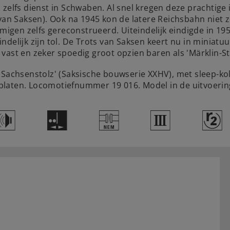
 zelfs dienst in Schwaben. Al snel kregen deze prachtige
 van Saksen). Ook na 1945 kon de latere Reichsbahn niet
gen zelfs gereconstrueerd. Uiteindelijk eindigde in 19
eindelijk zijn tol. De Trots van Saksen keert nu in miniatu
ast en zeker spoedig groot opzien baren als 'Märklin-Sto
'Sachsenstolz' (Saksische bouwserie XXHV), met sleep-k
aten. Locomotiefnummer 19 016. Model in de uitvoering va
h
E
U
3
¬