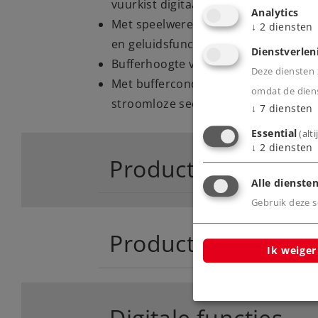
vuurkist digitaal bedienbaar.
Analytics
Met speelwereld digitale mfx+ decode
↓
2
diensten
en geluidsfuncties.
Dienstverlen
Bufferhoogte van locomotief en ten
Deze diensten z
Met buffercondensator voor het ove
omdat de diens
stroomloze secties.
↓
7
diensten
Essential
(alt
↓
2
diensten
Product
Alle diensten
Gebruik deze sc
Productinfo
Ik weiger
Digitale functies