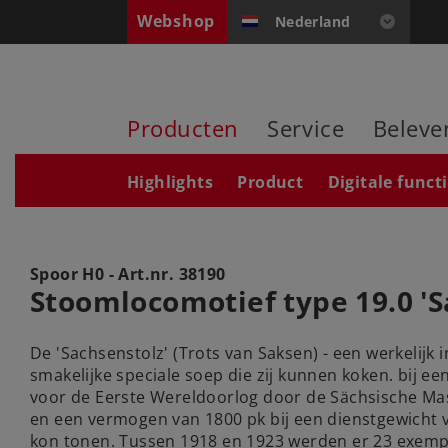
Webshop
Nederland
Producten
Service
Beleve
Highlights
Product
Digitale funct
Spoor H0 - Art.nr.
38190
Stoomlocomotief type 19.0 'S
De 'Sachsenstolz' (Trots van Saksen) - een werkelijk
smakelijke speciale soep die zij kunnen koken. bij e
voor de Eerste Wereldoorlog door de Sächsische Mas
en een vermogen van 1800 pk bij een dienstgewicht v
kon tonen. Tussen 1918 en 1923 werden er 23 exemp