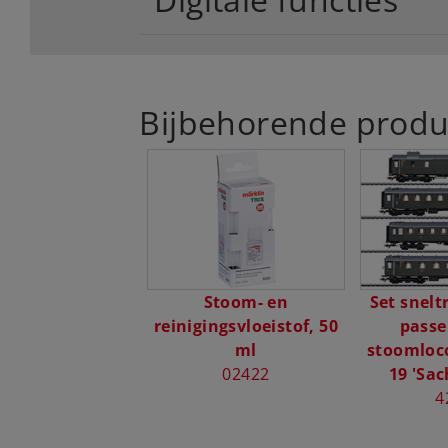
Bijbehorende produ
Stoom- en
Set snelt
reinigingsvloeistof, 50
passe
ml
stoomloc
02422
19 'Sac
4