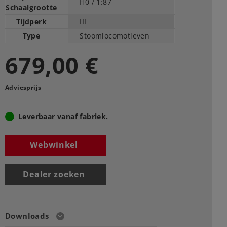
H0 /
1:87
Schaalgrootte
Tijdperk
III
Type
Stoomlocomotieven
679,00 €
Adviesprijs
Leverbaar vanaf fabriek.
Webwinkel
Dealer zoeken
Downloads