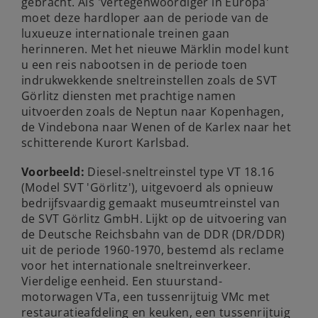
gebracht. Als 'vertegenwoordiger in Europa'
moet deze hardloper aan de periode van de
luxueuze internationale treinen gaan
herinneren. Met het nieuwe Märklin model kunt
u een reis nabootsen in de periode toen
indrukwekkende sneltreinstellen zoals de SVT
Görlitz diensten met prachtige namen
uitvoerden zoals de Neptun naar Kopenhagen,
de Vindebona naar Wenen of de Karlex naar het
schitterende Kurort Karlsbad.
Voorbeeld:
Diesel-sneltreinstel type VT 18.16
(Model SVT 'Görlitz'), uitgevoerd als opnieuw
bedrijfsvaardig gemaakt museumtreinstel van
de SVT Görlitz GmbH. Lijkt op de uitvoering van
de Deutsche Reichsbahn van de DDR (DR/DDR)
uit de periode 1960-1970, bestemd als reclame
voor het internationale sneltreinverkeer.
Vierdelige eenheid. Een stuurstand-
motorwagen VTa, een tussenrijtuig VMc met
restauratieafdeling en keuken, een tussenrijtuig