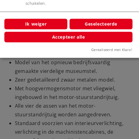
schakelen.
Ik weiger
Geselecteerde
Highlights
Accepteer alle
Volledig nieuw ontwerp.
Gerealiseerd met Klaro!
Nauwkeurig in schaal 1:87.
Model van het opnieuw bedrijfsvaardig
gemaakte vierdelige museumstel.
Zeer gedetailleerd zwaar metalen model.
Met hoogvermogensmotor met vliegwiel,
ingebouwd in het motor-stuurstandrijtuig.
Alle vier de assen van het motor-
stuurstandrijtuig worden aangedreven.
Standaard voorzien van interieurverlichting,
verlichting in de machinistencabines, de