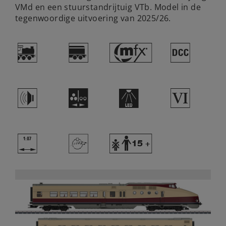
VMd en een stuurstandrijtuig VTb. Model in de
tegenwoordige uitvoering van 2025/26.
(
?
#
§
h
N
+
8
|
>
Y