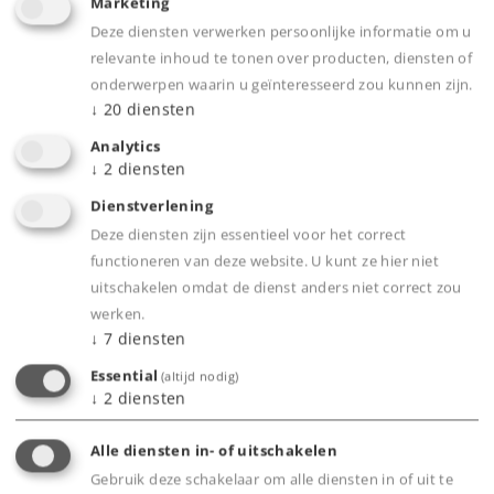
Marketing
Spoor / Schaalgrootte
H0 /
1:87
Deze diensten verwerken persoonlijke informatie om u
Tijdperk
VI
relevante inhoud te tonen over producten, diensten of
onderwerpen waarin u geïnteresseerd zou kunnen zijn.
Type
Treinstellen
↓
20
diensten
1.099,00 €
Analytics
Adviesprijs
↓
2
diensten
Dienstverlening
Deze diensten zijn essentieel voor het correct
voorlopige levertijd: 4e kwartaal 2026
functioneren van deze website. U kunt ze hier niet
uitschakelen omdat de dienst anders niet correct zou
Dealer zoeken
werken.
↓
7
diensten
Downloads
Essential
(altijd nodig)
↓
2
diensten
Onderdelen bestellen
Alle diensten in- of uitschakelen
Gebruik deze schakelaar om alle diensten in of uit te