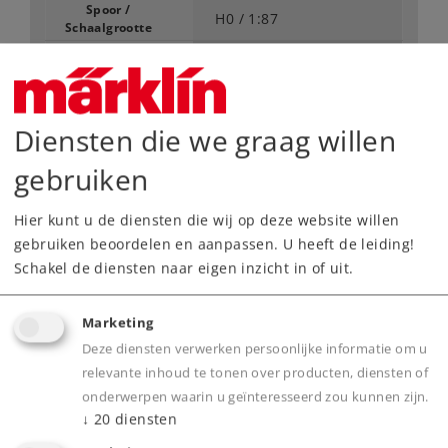
Spoor /
H0 /
1:87
Schaalgrootte
Tijdperk
III
Type
Stoomlocomotieven
Vanaf fabriek uitverkocht.
Diensten die we graag willen
Neem contact op met uw lokale dealer
gebruiken
Dealer zoeken
Hier kunt u de diensten die wij op deze website willen
gebruiken beoordelen en aanpassen. U heeft de leiding!
Downloads
Schakel de diensten naar eigen inzicht in of uit.
Onderdelen bestellen
Marketing
Deze diensten verwerken persoonlijke informatie om u
relevante inhoud te tonen over producten, diensten of
onderwerpen waarin u geïnteresseerd zou kunnen zijn.
↓
20
diensten