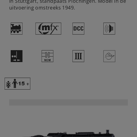
in Stuttgart, standpaats Plochingen. Model in de
uitvoering omstreeks 1949.
)
#
§
h
E
U
3
>
Y