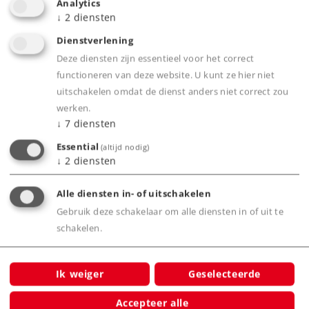
Analytics
↓
2
diensten
Highlights
Dienstverlening
Locomotief ter gelegenheid van '175 jaar
Deze diensten zijn essentieel voor het correct
Geislinger Steige'.
functioneren van deze website. U kunt ze hier niet
Stoomlocomotief, door de Machinenfabrik
uitschakelen omdat de dienst anders niet correct zou
Esslingen voor de Geislinger Steige gebouwd.
werken.
↓
7
diensten
Gedetailleerd model, grotendeels vervaardigd
Essential
van metaal.
(altijd nodig)
↓
2
diensten
Met speelwereld mfx+ decoder en uitgebreide
licht- en geluidsfuncties.
Alle diensten in- of uitschakelen
Voorbereid voor de inbouw van rookset 7226.
Gebruik deze schakelaar om alle diensten in of uit te
Met buffercondensator voor het overbruggen
schakelen.
van korte stroomloze stukken.
Ik weiger
Geselecteerde
Product
Accepteer alle