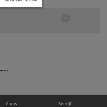
Gerealiseerd met Klaro!
deren
Clubs
Bedrijf