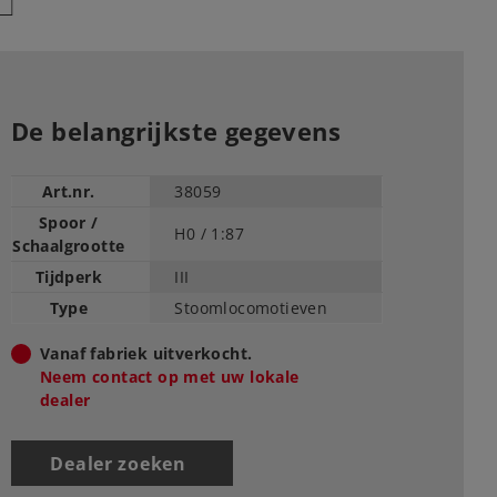
De belangrijkste gegevens
Art.nr.
38059
Spoor /
H0 /
1:87
Schaalgrootte
Tijdperk
III
Type
Stoomlocomotieven
Vanaf fabriek uitverkocht.
Neem contact op met uw lokale
dealer
Dealer zoeken