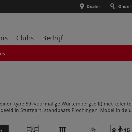
Dealer
Onder
nis
Clubs
Bedrijf
ies
inen type 59 (voormalige Würtembergse K) met kolenten
eeld in Stuttgart, standpaats Plochingen. Model in de u
E
U
3
>