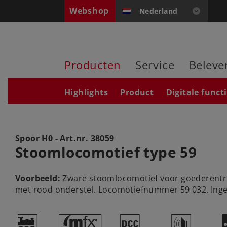
Webshop
Nederland
Producten
Service
Beleve
Highlights
Product
Digitale funct
Spoor H0 - Art.nr.
38059
Stoomlocomotief type 59
Voorbeeld:
Zware stoomlocomotief voor goederentre
met rood onderstel. Locomotiefnummer 59 032. Inged
)
#
§
h