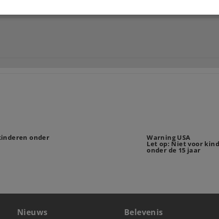
 kinderen onder
Warning USA
Let op: Niet voor kin
onder de 15 jaar
Nieuws
Belevenis