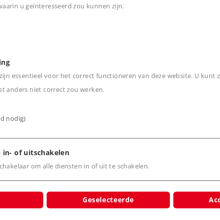
aar Geislinger Steige'.
arin u geïnteresseerd zou kunnen zijn.
abrik Esslingen voor de
n
rvaardigd van metaal.
gebreide licht- en
ing
ijn essentieel voor het correct functioneren van deze website. U kunt z
set 7226.
t anders niet correct zou werken.
rbruggen van korte
ijd nodig)
 in- of uitschakelen
hakelaar om alle diensten in of uit te schakelen.
Geselecteerde
Acc