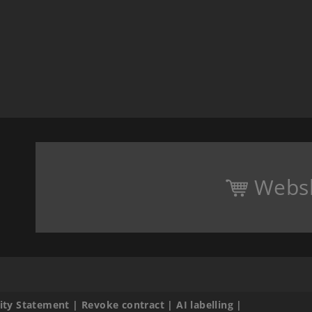
Webs
lity Statement
|
Revoke contract
|
AI labelling
|