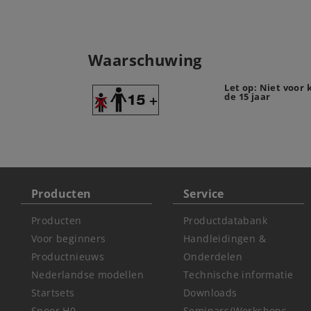
Waarschuwing
Let op: Niet voor
de 15 jaar
Producten
Service
Producten
Productdatabank
Voor beginners
Handleidingen &
Productnieuws
Onderdelen
Nederlandse modellen
Technische informatie
Startsets
Downloads
Spoor H0
Seminars/Workshops