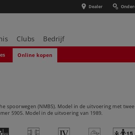
Dealer
Onder
nis
Clubs
Bedrijf
ies
Online kopen
che spoorwegen (NMBS). Model in de uitvoering met twee
mer 5905. Model in de uitvoering van 1989.
N
T
4
>