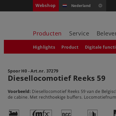
Webshop
Nederland
Producten
Service
Beleve
Highlights
Product
Digitale funct
Spoor H0 - Art.nr.
37279
Diesellocomotief Reeks 59
Voorbeeld:
Diesellocomotief Reeks 59 van de Belgis
de cabine. Met rechthoekige buffers. Locomotiefnum
)
#
§
h