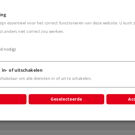
rbruggen van korte
ing
ijn essentieel voor het correct functioneren van deze website. U kunt z
t anders niet correct zou werken.
ijd nodig)
 in- of uitschakelen
hakelaar om alle diensten in of uit te schakelen.
Geselecteerde
Acc