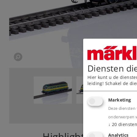
Diensten di
Hier kunt u de dienste
leiding! Schakel de die
Marketing
Deze diensten 
onderwerpen wa
↓
20
dienste
Highlights
Analytics