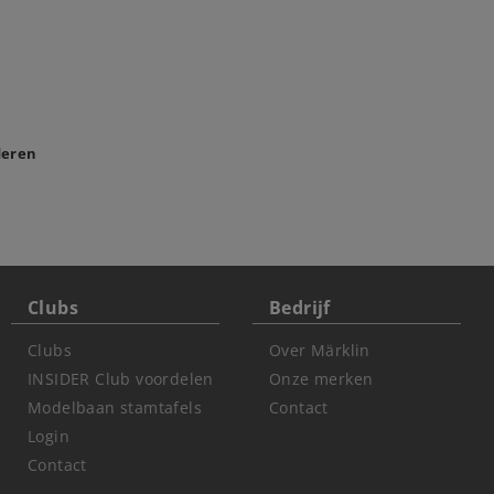
deren
Clubs
Bedrijf
Clubs
Over Märklin
INSIDER Club voordelen
Onze merken
Modelbaan stamtafels
Contact
Login
Contact