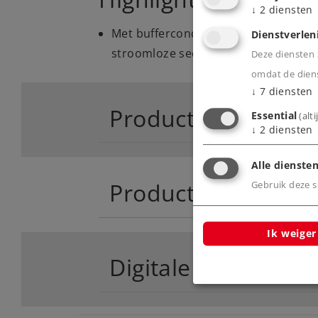
↓
2
diensten
Met buffercondensator voor het ove
Dienstverlen
stroomloze secties.
Deze diensten z
omdat de diens
↓
7
diensten
Product
Essential
(alt
↓
2
diensten
Alle diensten
Productinfo
Gebruik deze sc
Ik weiger
Digitale functies