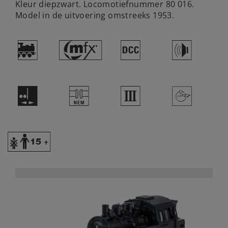
Kleur diepzwart. Locomotiefnummer 80 016.
Model in de uitvoering omstreeks 1953.
)
#
§
h
E
U
3
>
Y