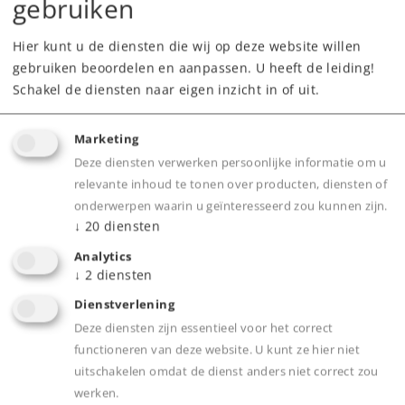
gebruiken
Spoor /
H0 /
1:87
Schaalgrootte
Hier kunt u de diensten die wij op deze website willen
Tijdperk
III
gebruiken beoordelen en aanpassen. U heeft de leiding!
Type
Stoomlocomotieven
Schakel de diensten naar eigen inzicht in of uit.
399,00 €
Marketing
Adviesprijs
Deze diensten verwerken persoonlijke informatie om u
relevante inhoud te tonen over producten, diensten of
voorlopige levertijd: 4e kwartaal 2026
onderwerpen waarin u geïnteresseerd zou kunnen zijn.
↓
20
diensten
Dealer zoeken
Analytics
↓
2
diensten
Downloads
Dienstverlening
Deze diensten zijn essentieel voor het correct
Onderdelen bestellen
functioneren van deze website. U kunt ze hier niet
uitschakelen omdat de dienst anders niet correct zou
werken.