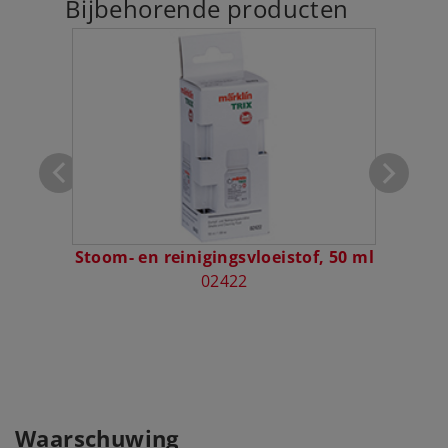
Bijbehorende producten
dingen
Stoom- en reinigingsvloeistof, 50 ml
Ope
02422
Waarschuwing