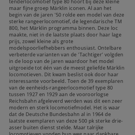
tenderlocomotief type 80 hoort bij deze kleine
maar fijne groep Märklin iconen. Al aan het
begin van de jaren '50 rolde een model van deze
sterke rangeerlocomotief, de legendarische TM
800, het Märklin programma binnen. Deze loc
maakte, niet in de laatste plaats door haar lage
prijs, zowel kleine als grote
modelspoorliefhebbers enthousiast. Ontelbare
verbeterde varianten van de 'Tachtiger' volgden
in de loop van de jaren waardoor het model
uitgroeide tot één van de meest geliefde Märklin
locomotieven. Dit kwam beslist ook door haar
interessante voorbeeld. Toen de 39 exemplaren
van de eenheids-rangeerlocomotief type 80
tussen 1927 en 1929 aan de vooroorlogse
Reichsbahn afgeleverd werden was dit een zeer
modern en sterk locomotiefmodel. Het is waar
dat de Deutsche Bundesbahn al in 1964 de
laatste exemplaren van deze 500 pk sterke drie-
asser buiten dienst stelde. Maar talrijke
locomotieven vonden hun weg naar dankbare