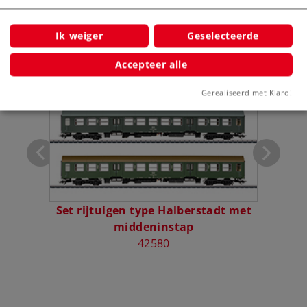
Bijbehorende producten
Ik weiger
Geselecteerde
Accepteer alle
Gerealiseerd met Klaro!
auto-
Set rijtuigen type Halberstadt met
Ri
middeninstap
42580