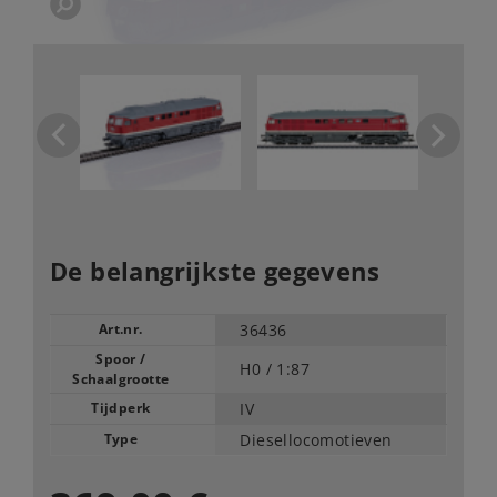
De belangrijkste gegevens
Art.nr.
36436
Spoor /
H0 /
1:87
Schaalgrootte
Tijdperk
IV
Type
Diesellocomotieven