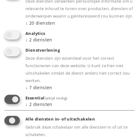
Deze diensten verwerken persoonlijke informatie om u
relevante inhoud te tonen over producten, diensten of
Nagebootste rookuitstoot kan digitaal in drie
onderwerpen waarin u geïnteresseerd zou kunnen zijn.
stappen geschakeld worden.
↓
20
diensten
Locomotief met digitale mfx/DCC decoder,
Analytics
voorzien van veel verschillende geluiden.
↓
2
diensten
Dienstverlening
Deze diensten zijn essentieel voor het correct
Product
functioneren van deze website. U kunt ze hier niet
uitschakelen omdat de dienst anders niet correct zou
werken.
↓
7
diensten
Productinfo
Essential
(altijd nodig)
↓
2
diensten
Alle diensten in- of uitschakelen
Digitale functies
Gebruik deze schakelaar om alle diensten in of uit te
schakelen.