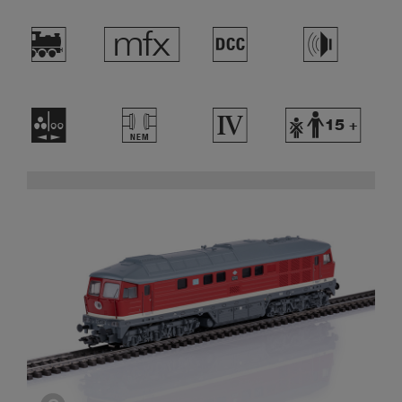
)
e
§
h
N
T
4
Y