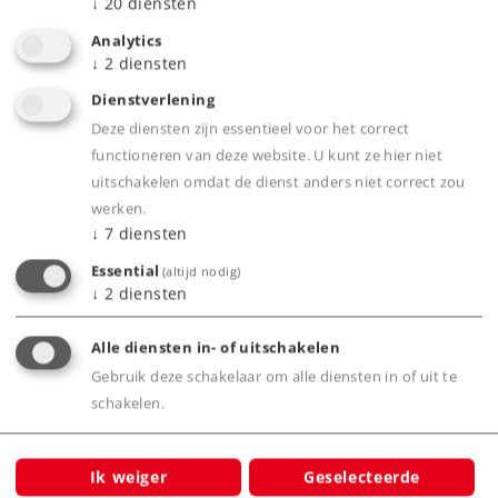
↓
20
diensten
Product
Analytics
↓
2
diensten
Dienstverlening
Productinfo
Deze diensten zijn essentieel voor het correct
functioneren van deze website. U kunt ze hier niet
uitschakelen omdat de dienst anders niet correct zou
werken.
Digitale functies
↓
7
diensten
Essential
(altijd nodig)
↓
2
diensten
Alle diensten in- of uitschakelen
Bijbehorende producten
Gebruik deze schakelaar om alle diensten in of uit te
schakelen.
ty-
Ik weiger
Geselecteerde
e klas.