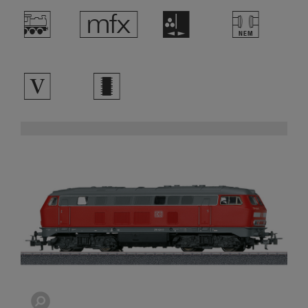
/
e
H
T
5
b