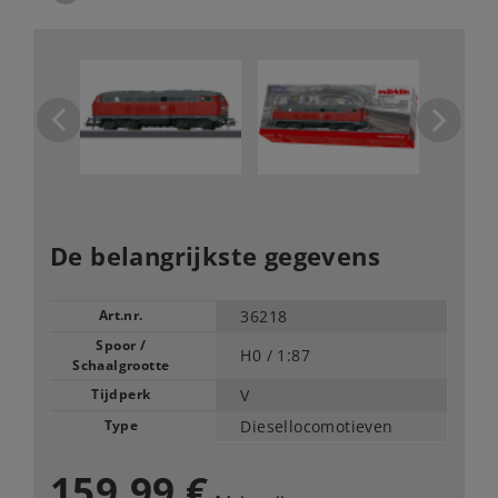
De belangrijkste gegevens
Art.nr.
36218
Spoor /
H0 /
1:87
Schaalgrootte
Tijdperk
V
Type
Diesellocomotieven
159,99 €