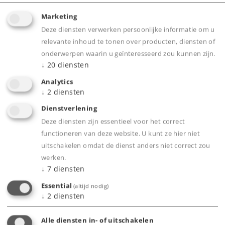
Pantografen en koppelingsbeugels prachtig
verguld met 24 karaats goud.
Marketing
Met metalen bovenbouw.
Deze diensten verwerken persoonlijke informatie om u
relevante inhoud te tonen over producten, diensten of
Deze locomotief past thematisch bij de eerder
onderwerpen waarin u geïnteresseerd zou kunnen zijn.
uitgekomen Märklin Magazin Jaarwagens.
↓
20
diensten
Met apart gemonteerde handleiders op de
Analytics
locomotieffronten.
↓
2
diensten
Met mfx-decoder voorzien van uitgebreide
Dienstverlening
licht- en geluidsfuncties.
Deze diensten zijn essentieel voor het correct
functioneren van deze website. U kunt ze hier niet
uitschakelen omdat de dienst anders niet correct zou
Product
werken.
↓
7
diensten
Essential
(altijd nodig)
↓
2
diensten
Productinfo
Alle diensten in- of uitschakelen