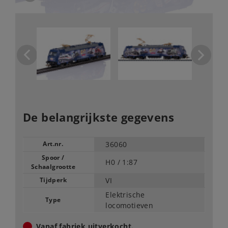
De belangrijkste gegevens
Art.nr.
36060
Spoor /
H0 /
1:87
Schaalgrootte
Tijdperk
VI
Elektrische
Type
locomotieven
Vanaf fabriek uitverkocht.