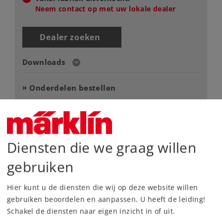
Neem contact op met uw lokale dealer
Dealer zoeken
Downloads
Onderdelen bestellen
Diensten die we graag willen
gebruiken
Highlights
Hier kunt u de diensten die wij op deze website willen
Aantrekkelijk ontwerp ter gelegenheid van het
gebruiken beoordelen en aanpassen. U heeft de leiding!
60-jarige jubileum van het Märklin Magazin.
Schakel de diensten naar eigen inzicht in of uit.