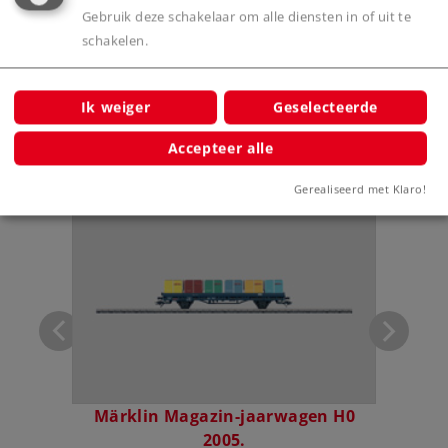
Gebruik deze schakelaar om alle diensten in of uit te
schakelen.
Digitale functies
Ik weiger
Geselecteerde
Accepteer alle
Bijbehorende producten
Gerealiseerd met Klaro!
H0 2025
Märklin Magazin-jaarwagen H0
Mär
2005.