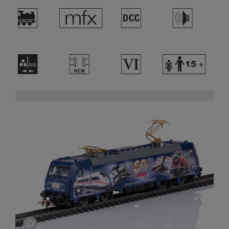
)
e
§
h
N
T
8
Y