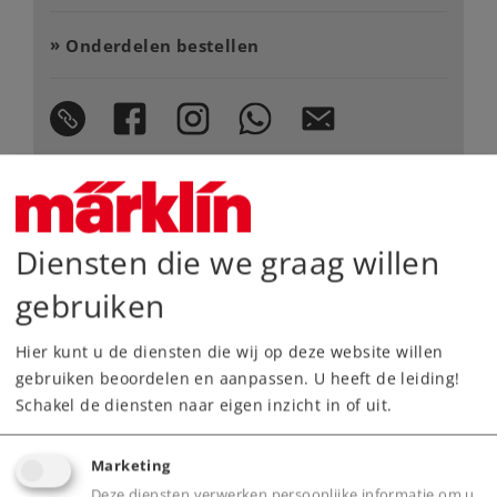
Onderdelen bestellen
Highlights
Diensten die we graag willen
Uiterst eenvoudige bediening dankzij de
gebruiken
Märklin Power Control Stick.
4-delige personentrein met een lengte van ca.
Hier kunt u de diensten die wij op deze website willen
gebruiken beoordelen en aanpassen. U heeft de leiding!
50 cm.
Schakel de diensten naar eigen inzicht in of uit.
Snel opladen met accu en USB-laadkabel.
Elektrische locomotief met voor de Glacier
Marketing
Express typische geluiden en verlichting.
Deze diensten verwerken persoonlijke informatie om u