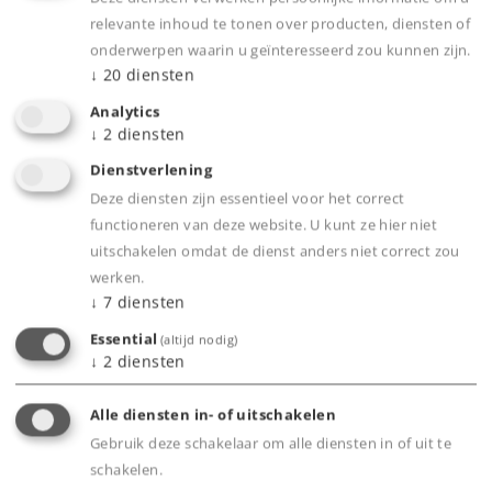
Panoramarijtuigen met transparant dak.
relevante inhoud te tonen over producten, diensten of
Alle rijtuigen met afneembaar dak en
onderwerpen waarin u geïnteresseerd zou kunnen zijn.
interieurinrichting.
↓
20
diensten
Kindveilige magneetkoppelingen.
Analytics
Zeer realistisch treinontwerp.
↓
2
diensten
Net echt! – De Glacier Express is gebaseerd op
Dienstverlening
zijn originele voorbeeld en valt op door zijn
Deze diensten zijn essentieel voor het correct
lengte van 50 cm en de vele details voor kleine
functioneren van deze website. U kunt ze hier niet
uitschakelen omdat de dienst anders niet correct zou
treinliefhebbers.
werken.
Eenvoudige bediening – de Märklin Power
↓
7
diensten
Control Stick maakt veel rij-instellingen
Essential
(altijd nodig)
mogelijk, zoals vooruit en achteruit, drie
↓
2
diensten
snelheden, geluidseffecten en een
driepuntsfrontsein.
Alle diensten in- of uitschakelen
Voor jonge fans – robuuste en gemakkelijk op
Gebruik deze schakelaar om alle diensten in of uit te
te bouwen rails, vast ingebouwde elektronica
schakelen.