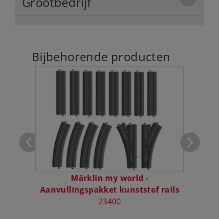
Grootbedrijf
Bijbehorende producten
t- en
Märklin my world -
M
Aanvullingspakket kunststof rails
23400