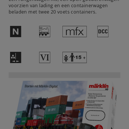
voorzien van lading en een containerwagen
beladen met twee 20 voets containers.
$
/
e
§
H
8
Y