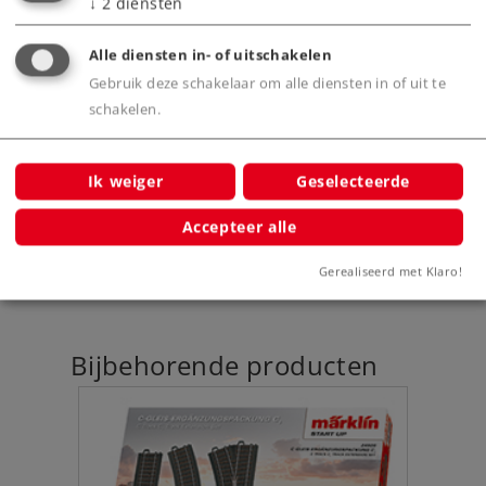
↓
2
diensten
Product
Alle diensten in- of uitschakelen
Gebruik deze schakelaar om alle diensten in of uit te
schakelen.
Productinfo
Ik weiger
Geselecteerde
Accepteer alle
Digitale functies
Gerealiseerd met Klaro!
Bijbehorende producten
5