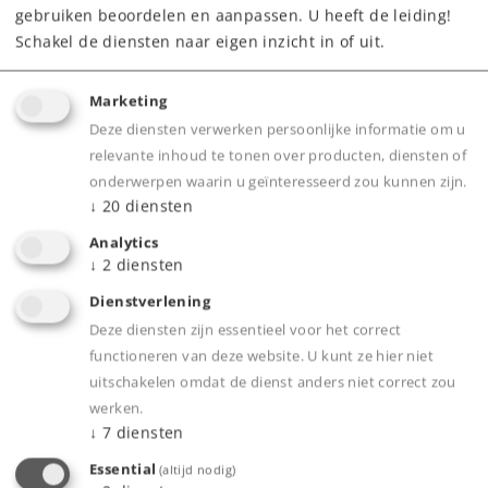
gebruiken beoordelen en aanpassen. U heeft de leiding!
Schakel de diensten naar eigen inzicht in of uit.
Highlights
Marketing
Ideale set om te beginnen in de digitale wereld
Deze diensten verwerken persoonlijke informatie om u
van Märklin H0.
relevante inhoud te tonen over producten, diensten of
onderwerpen waarin u geïnteresseerd zou kunnen zijn.
Locomotief met verlichting en
↓
20
diensten
waarschuwingslicht op het dak.
Analytics
De ingebouwde mfx decoder meldt zich
↓
2
diensten
automatisch aan bij het Mobile Station.
Dienstverlening
Eenvoudig in elkaar te zetten baan met C-rails.
Deze diensten zijn essentieel voor het correct
Wagens voorzien van Relex koppelingen die
functioneren van deze website. U kunt ze hier niet
het speelplezier verhogen.
uitschakelen omdat de dienst anders niet correct zou
De containers kunnen afgenomen, geopend
werken.
en geladen worden.
↓
7
diensten
Essential
(altijd nodig)