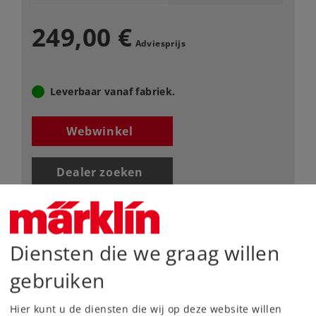
249,00 €
Adviesprijs
Leverbaar vanaf fabriek.
Webwinkel
Dealer zoeken
Downloads
Onderdelen bestellen
Diensten die we graag willen
gebruiken
Hier kunt u de diensten die wij op deze website willen