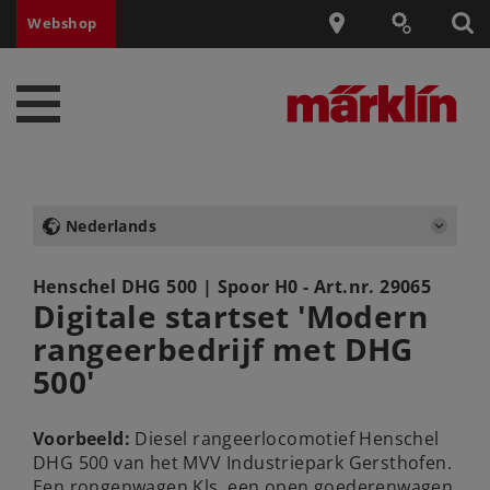
Webshop
Nederlands
Henschel DHG 500
| Spoor H0 - Art.nr.
29065
Digitale startset 'Modern
rangeerbedrijf met DHG
500'
Voorbeeld:
Diesel rangeerlocomotief Henschel
DHG 500 van het MVV Industriepark Gersthofen.
Een rongenwagen Kls, een open goederenwagen