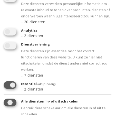
Downloads
Deze diensten verwerken persoonlijke informatie om u
relevante inhoud te tonen over producten, diensten of
onderwerpen waarin u geïnteresseerd zou kunnen zijn.
↓
20
diensten
Analytics
↓
2
diensten
Dienstverlening
Deze diensten zijn essentieel voor het correct
Highlights
functioneren van deze website. U kunt ze hier niet
uitschakelen omdat de dienst anders niet correct zou
Ideale instap in de digitale wereld van Märklin
werken.
H0.
↓
7
diensten
Gemakkelijk op te bouwen baan met C-rails.
Essential
(altijd nodig)
↓
2
diensten
Railovaal radius R2, 170 x 98 cm.
Alle diensten in- of uitschakelen
Gebruik deze schakelaar om alle diensten in of uit te
Product
schakelen.