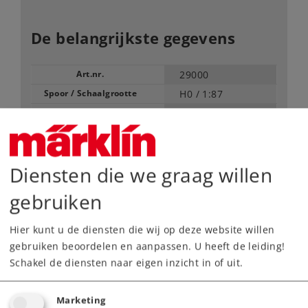
De belangrijkste gegevens
Art.nr.
29000
Spoor / Schaalgrootte
H0 /
1:87
Type
Startsets
199,00 €
Adviesprijs
Diensten die we graag willen
gebruiken
Leverbaar vanaf fabriek.
Hier kunt u de diensten die wij op deze website willen
Webwinkel
gebruiken beoordelen en aanpassen. U heeft de leiding!
Schakel de diensten naar eigen inzicht in of uit.
Dealer zoeken
Marketing