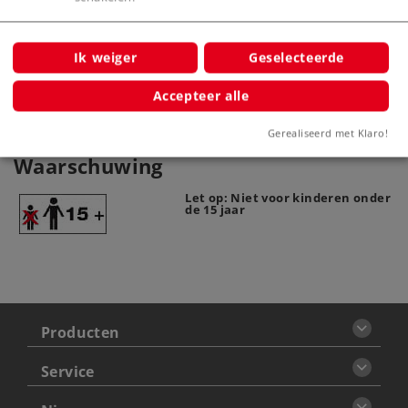
Ik weiger
Geselecteerde
Productinfo
Accepteer alle
Gerealiseerd met Klaro!
Waarschuwing
Let op: Niet voor kinderen onder
de 15 jaar
Producten
Service