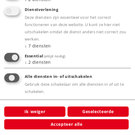
Voor iedereen die de kunststof (K) rails wil
Dienstverlening
combineren met metalen (M) rails is er de
Deze diensten zijn essentieel voor het correct
overgangsrail 2291
functioneren van deze website. U kunt ze hier niet
uitschakelen omdat de dienst anders niet correct zou
werken.
↓
7
diensten
Product
Essential
(altijd nodig)
↓
2
diensten
Productinfo
Alle diensten in- of uitschakelen
Gebruik deze schakelaar om alle diensten in of uit te
schakelen.
Bijbehorende producten
Ik weiger
Geselecteerde
Accepteer alle