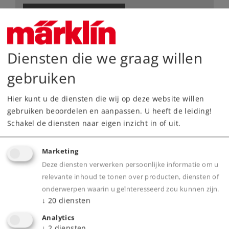
Dealer zoeken
Downloads
Diensten die we graag willen
gebruiken
Hier kunt u de diensten die wij op deze website willen
gebruiken beoordelen en aanpassen. U heeft de leiding!
Schakel de diensten naar eigen inzicht in of uit.
Highlights
Marketing
Deze diensten verwerken persoonlijke informatie om u
Voorbeeldgetrouwe massieve railstaven,
relevante inhoud te tonen over producten, diensten of
nauwkeurig gegraveerde dwarsliggers zonder
onderwerpen waarin u geïnteresseerd zou kunnen zijn.
bedding
↓
20
diensten
Elektrische bedrijfszekerheid dankzij het
Analytics
beproefde middelleider-systeem
↓
2
diensten