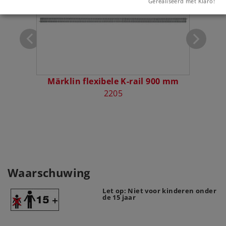
Gerealiseerd met Klaro!
Märklin flexibele K-rail 900 mm
2205
Waarschuwing
Let op: Niet voor kinderen onder
de 15 jaar