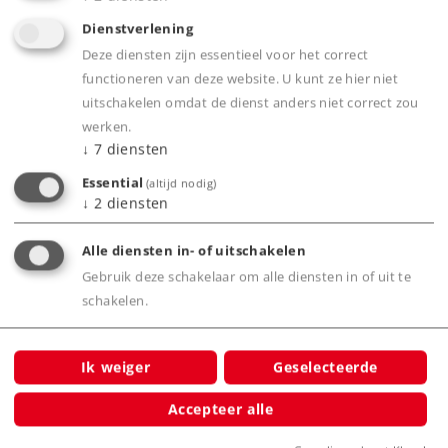
Voor iedereen die de kunststof (K) rails wil
Dienstverlening
combineren met metalen (M) rails is er de
Deze diensten zijn essentieel voor het correct
overgangsrail 2291
functioneren van deze website. U kunt ze hier niet
uitschakelen omdat de dienst anders niet correct zou
werken.
Product
↓
7
diensten
Essential
(altijd nodig)
↓
2
diensten
Productinfo
Alle diensten in- of uitschakelen
Gebruik deze schakelaar om alle diensten in of uit te
schakelen.
Bijbehorende producten
Ik weiger
Geselecteerde
Accepteer alle