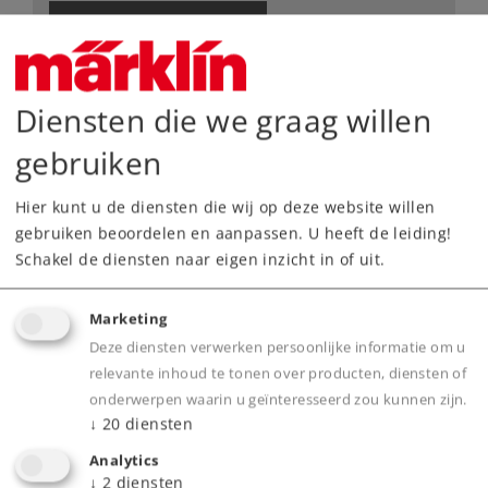
Dealer zoeken
Downloads
Diensten die we graag willen
gebruiken
Hier kunt u de diensten die wij op deze website willen
gebruiken beoordelen en aanpassen. U heeft de leiding!
Schakel de diensten naar eigen inzicht in of uit.
Highlights
Marketing
Voorbeeldgetrouwe massieve railstaven,
Deze diensten verwerken persoonlijke informatie om u
relevante inhoud te tonen over producten, diensten of
nauwkeurig gegraveerde dwarsliggers zonder
onderwerpen waarin u geïnteresseerd zou kunnen zijn.
bedding
↓
20
diensten
Elektrische bedrijfszekerheid dankzij het
Analytics
beproefde middelleider-systeem
↓
2
diensten