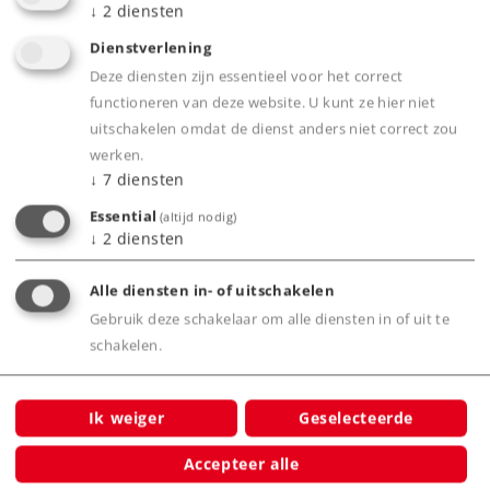
↓
2
diensten
beproefde middelleider-systeem
Voor iedereen die de kunststof (K) rails wil
Dienstverlening
combineren met metalen (M) rails is er de
Deze diensten zijn essentieel voor het correct
functioneren van deze website. U kunt ze hier niet
overgangsrail 2291
uitschakelen omdat de dienst anders niet correct zou
werken.
↓
7
diensten
Product
Essential
(altijd nodig)
↓
2
diensten
Alle diensten in- of uitschakelen
Productinfo
Gebruik deze schakelaar om alle diensten in of uit te
schakelen.
Ik weiger
Geselecteerde
Bijbehorende producten
Accepteer alle