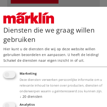
Dealer zoeken
Downloads
Diensten die we graag willen
gebruiken
Hier kunt u de diensten die wij op deze website willen
gebruiken beoordelen en aanpassen. U heeft de leiding!
Schakel de diensten naar eigen inzicht in of uit.
Highlights
Marketing
Deze diensten verwerken persoonlijke informatie om u
Voorbeeldgetrouwe massieve railstaven,
relevante inhoud te tonen over producten, diensten of
nauwkeurig gegraveerde dwarsliggers zonder
onderwerpen waarin u geïnteresseerd zou kunnen zijn.
↓
20
diensten
bedding
Elektrische bedrijfszekerheid dankzij het
Analytics