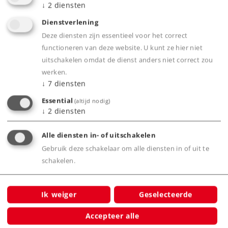
↓
2
diensten
beproefde middelleider-systeem
Voor iedereen die de kunststof (K) rails wil
Dienstverlening
combineren met metalen (M) rails is er de
Deze diensten zijn essentieel voor het correct
functioneren van deze website. U kunt ze hier niet
overgangsrail 2291
uitschakelen omdat de dienst anders niet correct zou
werken.
↓
7
diensten
Product
Essential
(altijd nodig)
↓
2
diensten
Alle diensten in- of uitschakelen
Productinfo
Gebruik deze schakelaar om alle diensten in of uit te
schakelen.
Ik weiger
Geselecteerde
Bijbehorende producten
Accepteer alle