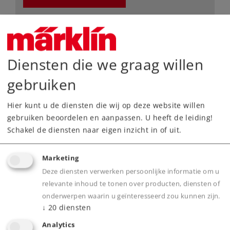
Dealer zoeken
Downloads
Diensten die we graag willen
gebruiken
Hier kunt u de diensten die wij op deze website willen
gebruiken beoordelen en aanpassen. U heeft de leiding!
Schakel de diensten naar eigen inzicht in of uit.
Highlights
Marketing
Deze diensten verwerken persoonlijke informatie om u
Voorbeeldgetrouwe massieve railstaven,
relevante inhoud te tonen over producten, diensten of
nauwkeurig gegraveerde dwarsliggers zonder
onderwerpen waarin u geïnteresseerd zou kunnen zijn.
↓
20
diensten
bedding
Elektrische bedrijfszekerheid dankzij het
Analytics