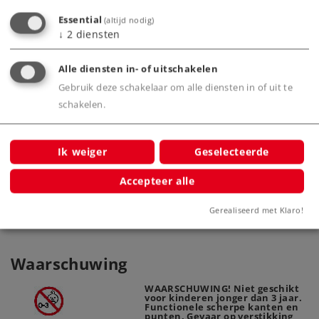
sche
Essential
(altijd nodig)
↓
2
diensten
Alle diensten in- of uitschakelen
Gebruik deze schakelaar om alle diensten in of uit te
schakelen.
Märklin Start up - C-rails recht
Märk
20188
Ik weiger
Geselecteerde
Accepteer alle
Gerealiseerd met Klaro!
Waarschuwing
WAARSCHUWING! Niet geschikt
voor kinderen jonger dan 3 jaar.
Functionele scherpe kanten en
punten. Gevaar op verstikking