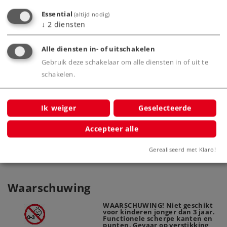
sche
Essential
(altijd nodig)
↓
2
diensten
Alle diensten in- of uitschakelen
Gebruik deze schakelaar om alle diensten in of uit te
schakelen.
Märklin Start up - C-rails recht
Märk
20188
Ik weiger
Geselecteerde
Accepteer alle
Gerealiseerd met Klaro!
Waarschuwing
WAARSCHUWING! Niet geschikt
voor kinderen jonger dan 3 jaar.
Functionele scherpe kanten en
punten. Gevaar op verstikking