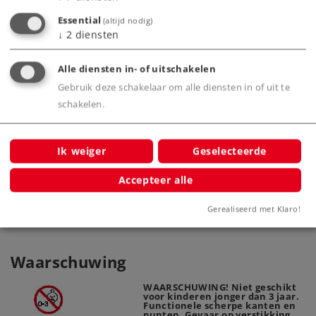
Essential
(altijd nodig)
↓
2
diensten
Alle diensten in- of uitschakelen
Gebruik deze schakelaar om alle diensten in of uit te
schakelen.
Märklin C-rail gebogen. Boogstraal
R3 = 515 mm / 30°
Ik weiger
Geselecteerde
24330
Accepteer alle
Gerealiseerd met Klaro!
Waarschuwing
WAARSCHUWING! Niet geschikt
voor kinderen jonger dan 3 jaar.
Functionele scherpe kanten en
punten. Gevaar op verstikking