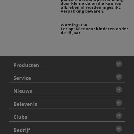
door kleine delen die kunnen
afbreken of worden ingeslikt.
Verpakking bewaren.
Warning USA
Let op: Niet voor kinderen onder
de 15 jaar
Producten
Service
Nieuws
Belevenis
Clubs
Bedrijf