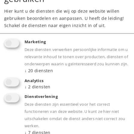
Hier kunt u de diensten die wij op deze website willen
gebruiken beoordelen en aanpassen. U heeft de leiding!
Schakel de diensten naar eigen inzicht in of uit.
Marketing
Deze diensten verwerken persoonlijke informatie om u
Product
relevante inhoud te tonen over producten, diensten of
onderwerpen waarin u geïnteresseerd zou kunnen zijn.
↓
20
diensten
Analytics
Productinfo
↓
2
diensten
Dienstverlening
Deze diensten zijn essentieel voor het correct
functioneren van deze website. U kunt ze hier niet
Bijbehorende producten
uitschakelen omdat de dienst anders niet correct zou
werken.
↓
7
diensten