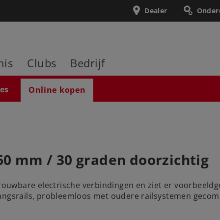
Dealer
Onder
nis
Clubs
Bedrijf
ies
Online kopen
360 mm / 30 graden doorzichtig
trouwbare electrische verbindingen en ziet er voorbeeldg
angsrails, probleemloos met oudere railsystemen gecombi