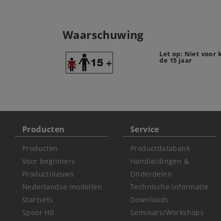
Waarschuwing
Let op: Niet voor
de 15 jaar
Producten
Service
Producten
Productdatabank
Voor beginners
Handleidingen &
Productnieuws
Onderdelen
Nederlandse modellen
Technische informatie
Startsets
Downloads
Spoor H0
Seminars/Workshops