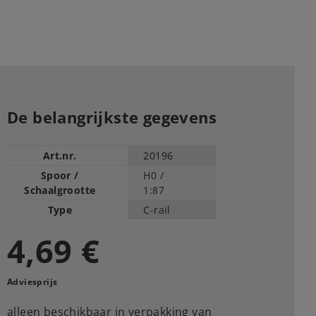
De belangrijkste gegevens
Art.nr.
20196
Spoor /
H0 /
Schaalgrootte
1:87
Type
C-rail
4,69 €
Adviesprijs
alleen beschikbaar in verpakking van