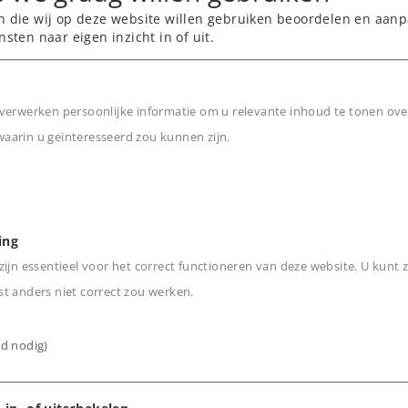
n die wij op deze website willen gebruiken beoordelen en aanp
nsten naar eigen inzicht in of uit.
ils in doorzichtige
doeleinden.
verwerken persoonlijke informatie om u relevante inhoud te tonen ove
oek.
arin u geïnteresseerd zou kunnen zijn.
het beproefde
n
e opbouw zonder
ing
ijn essentieel voor het correct functioneren van deze website. U kunt z
t anders niet correct zou werken.
ijd nodig)