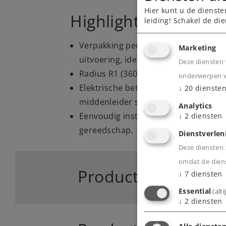
Hier kunt u de dienste
Highlights
leiding! Schakel de die
Verpakking per 6 Stuks) gebogen C-ra
Marketing
uitvoering, ideaal voor presentatie 
Deze diensten 
Radius R1 (360 mm), en 30 graden h
onderwerpen wa
Elektrische betrouwbaar dankzij de 
↓
20
dienste
middenleider systeem.
Analytics
Eenvoudig insteeksysteem - stabiel
↓
2
diensten
gereedschap.
Dienstverlen
Deze diensten z
omdat de diens
Product
↓
7
diensten
Essential
(alt
↓
2
diensten