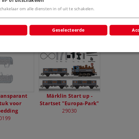
 in- of uitschakelen
hakelaar om alle diensten in of uit te schakelen.
Geselecteerde
Acc
cten
transparant
Märklin Start up -
tuk voor
Startset "Europa-Park"
bedding
29030
0199