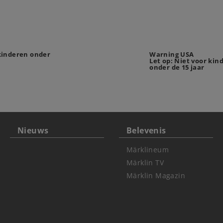
 kinderen onder
Warning USA
Let op: Niet voor kin
onder de 15 jaar
Nieuws
Belevenis
Märklineum
Märklin TV
Märklin Magazin