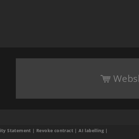
Webs
lity Statement
|
Revoke contract
|
AI labelling
|