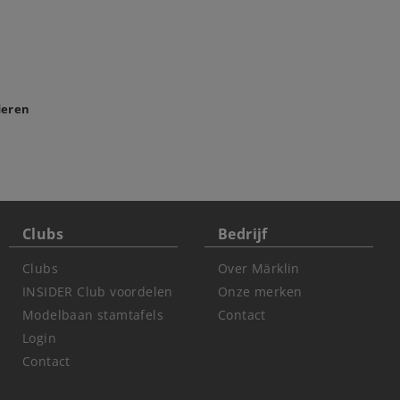
deren
Clubs
Bedrijf
Clubs
Over Märklin
INSIDER Club voordelen
Onze merken
Modelbaan stamtafels
Contact
Login
Contact