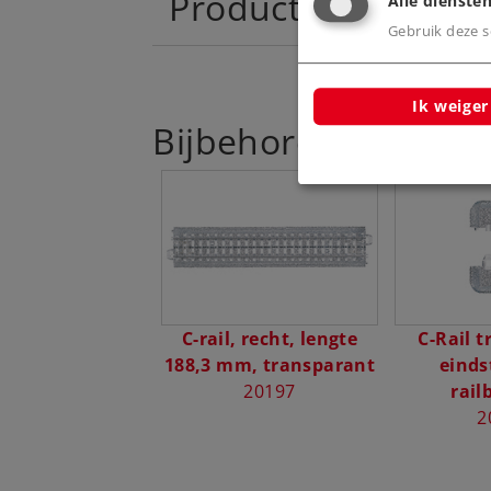
Productinfo
Alle diensten
Gebruik deze sc
Ik weiger
Bijbehorende produ
C-rail, recht, lengte
C-Rail 
188,3 mm, transparant
einds
20197
rail
2