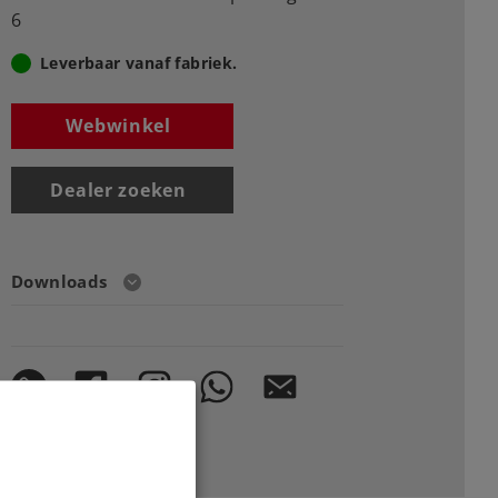
6
Leverbaar vanaf fabriek.
Webwinkel
Dealer zoeken
Downloads