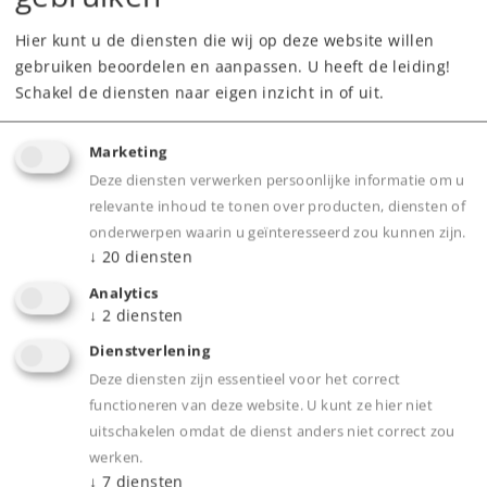
Hier kunt u de diensten die wij op deze website willen
gebruiken beoordelen en aanpassen. U heeft de leiding!
Schakel de diensten naar eigen inzicht in of uit.
Marketing
Deze diensten verwerken persoonlijke informatie om u
Product
relevante inhoud te tonen over producten, diensten of
onderwerpen waarin u geïnteresseerd zou kunnen zijn.
↓
20
diensten
Analytics
Productinfo
↓
2
diensten
Dienstverlening
Deze diensten zijn essentieel voor het correct
functioneren van deze website. U kunt ze hier niet
Bijbehorende producten
uitschakelen omdat de dienst anders niet correct zou
werken.
↓
7
diensten