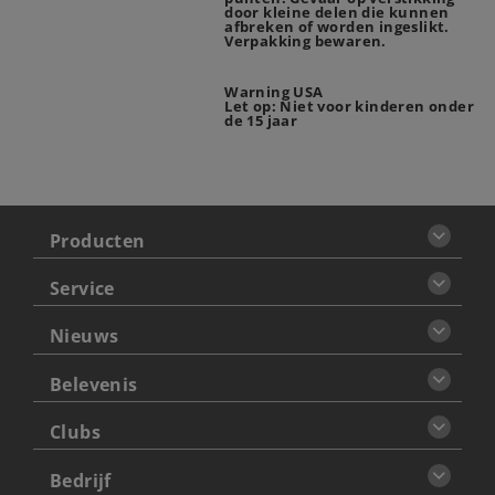
door kleine delen die kunnen
afbreken of worden ingeslikt.
Verpakking bewaren.
Warning USA
Let op: Niet voor kinderen onder
de 15 jaar
Producten
Service
Nieuws
Belevenis
Clubs
Bedrijf