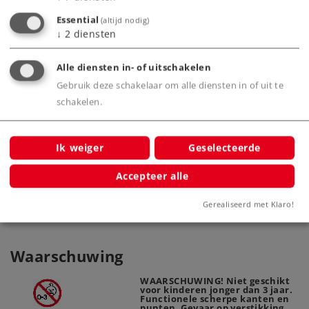
straal
Essential
(altijd nodig)
↓
2
diensten
Alle diensten in- of uitschakelen
Gebruik deze schakelaar om alle diensten in of uit te
schakelen.
C-rail gebogen, Radius R1 = 360 mm
Märkl
/ 30 graden doorzichtig
Ik weiger
Geselecteerde
20196
Accepteer alle
Gerealiseerd met Klaro!
Waarschuwing
WAARSCHUWING! Niet geschikt
voor kinderen jonger dan 3 jaar.
Functionele scherpe kanten en
punten. Gevaar op verstikking