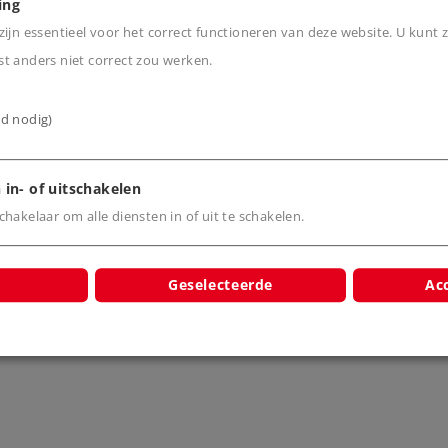
ing
ijn essentieel voor het correct functioneren van deze website. U kunt z
t anders niet correct zou werken.
cten
ijd nodig)
 in- of uitschakelen
hakelaar om alle diensten in of uit te schakelen.
Catalog for
/2013 EN
Geselecteerde
Acc
8461