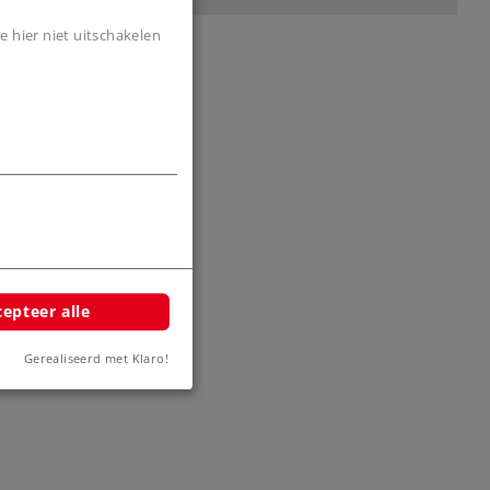
e hier niet uitschakelen
epteer alle
Gerealiseerd met Klaro!