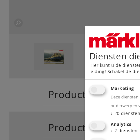
Diensten di
Hier kunt u de dienste
leiding! Schakel de die
Marketing
Product
Deze diensten 
onderwerpen wa
↓
20
dienste
Productinfo
Analytics
↓
2
diensten