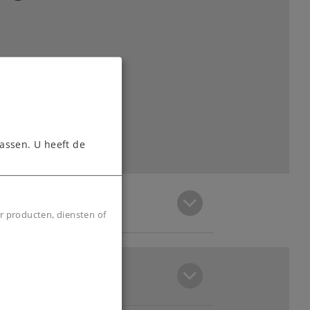
assen. U heeft de
r producten, diensten of