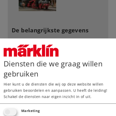
De belangrijkste gegevens
Art.nr.
15829
Type
Bücher
Diensten die we graag willen
10,00 €
Adviesprijs
gebruiken
alleen beschikbaar in verpakking van 5
Hier kunt u de diensten die wij op deze website willen
gebruiken beoordelen en aanpassen. U heeft de leiding!
Leverbaar vanaf fabriek.
Schakel de diensten naar eigen inzicht in of uit.
Webwinkel
Marketing