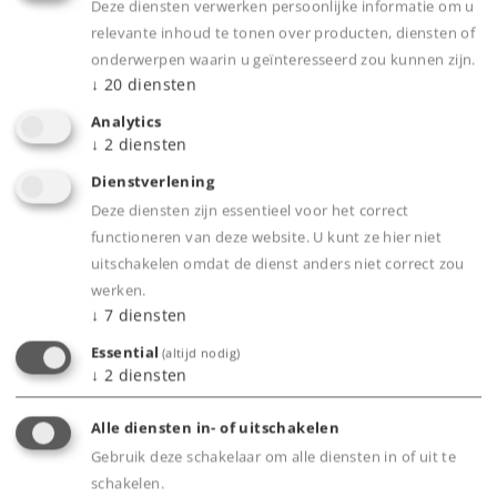
Deze diensten verwerken persoonlijke informatie om u
Dealer zoeken
relevante inhoud te tonen over producten, diensten of
onderwerpen waarin u geïnteresseerd zou kunnen zijn.
Downloads
↓
20
diensten
Analytics
↓
2
diensten
Dienstverlening
Deze diensten zijn essentieel voor het correct
functioneren van deze website. U kunt ze hier niet
uitschakelen omdat de dienst anders niet correct zou
werken.
Highlights
↓
7
diensten
Essential
(altijd nodig)
Schnelle Übersicht
↓
2
diensten
Hohe Bildqualität
Vollfarbig
Alle diensten in- of uitschakelen
Märklin Gesamtprogramm
Gebruik deze schakelaar om alle diensten in of uit te
schakelen.