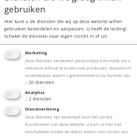
Art.nr.
15716
gebruiken
Type
Books
Hier kunt u de diensten die wij op deze website willen
Vanaf fabriek uitverkocht.
gebruiken beoordelen en aanpassen. U heeft de leiding!
Neem contact op met uw lokale dealer
Schakel de diensten naar eigen inzicht in of uit.
Dealer zoeken
Marketing
Deze diensten verwerken persoonlijke informatie om u
Downloads
relevante inhoud te tonen over producten, diensten of
onderwerpen waarin u geïnteresseerd zou kunnen zijn.
↓
20
diensten
Analytics
↓
2
diensten
Dienstverlening
Deze diensten zijn essentieel voor het correct
functioneren van deze website. U kunt ze hier niet
uitschakelen omdat de dienst anders niet correct zou