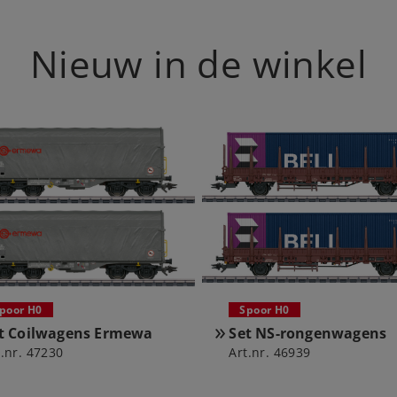
Nieuw in de winkel
Spoor H0
poor H0
Set NS-rongenwagens
t Coilwagens Ermewa
Art.nr. 46939
t.nr. 47230