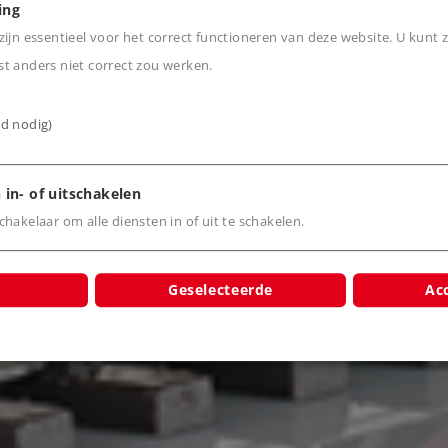
ing
ijn essentieel voor het correct functioneren van deze website. U kunt z
t anders niet correct zou werken.
MOTIEF TYPE 1
ijd nodig)
Becasse verouderd, met certificaat
 in- of uitschakelen
hakelaar om alle diensten in of uit te schakelen.
Geselecteerde
Acc