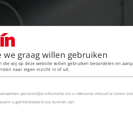
e we graag willen gebruiken
n die wij op deze website willen gebruiken beoordelen en aanp
nsten naar eigen inzicht in of uit.
verwerken persoonlijke informatie om u relevante inhoud te tonen ove
arin u geïnteresseerd zou kunnen zijn.
n