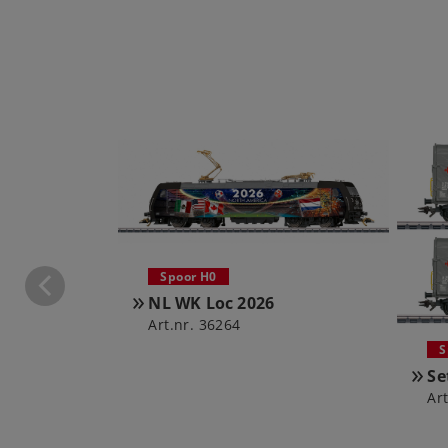
Spoor H0
NL WK Loc 2026
Art.nr. 36264
S
Se
Ar