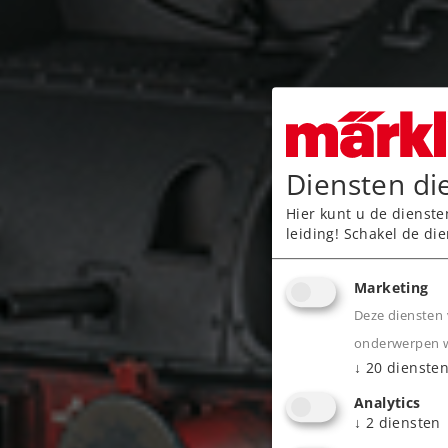
Diensten di
Hier kunt u de dienste
leiding! Schakel de die
Marketing
Deze diensten 
onderwerpen wa
↓
20
dienste
Analytics
↓
2
diensten