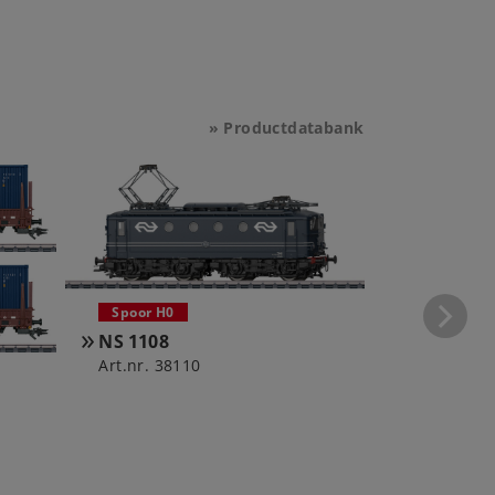
» Productdatabank
Spoor H0
RFO 1828
Art.nr. 397
Spoor H0
NS 1108
Art.nr. 38110